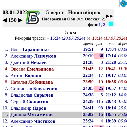
08.01.2022
5 вёрст - Новосибирск
▶▶
Набережная Оби (ул. Обская, 2)
◀
150
▶
фото
:
1
,
2
5 км
Рекорды трассы –
15:34
(
20.07.2024
)
и
18:14
(
13.07.2024
)
время
раз
личный рек
1.
Илья
Таранченко
19:51
9
17:04
08.0
2.
Александр
Ленчуков
20:10
30
17:14
03.0
3.
Дмитрий
Нечаев
21:38
3
21:28
25.1
4.
Оксана
Емельянова
21:45
12
19:41
11.0
5.
Антон
Волков
22:34
17
19:17
08.0
6.
Наталья
Лобинцева
23:50
19
18:56
08.0
7.
Станислав
Коваленин
24:05
25
19:57
14.0
8.
Владислав
Сарычев
24:38
5
21:12
14.0
9.
Сергей
Скавитин
24:39
115
20:43
15.0
10.
Владимир
Ядрóв
24:41
98
18:14
26.0
11.
Даниил
Мухаметов
25:02
16
18:55
26.0
12.
Александр
Чистяков
25:24
4
18:39
06.0