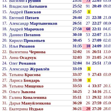
13.
Василий
Грушин
25:51
75
22:05
03.0
14.
Владислав
Батышев
25:52
91
20:49
09.0
15.
Андрей
Пансков
25:57
1
16.
Евгений
Пятаев
26:44
21
22:38
21.0
17.
Александр
Мартыненков
26:51
27
22:27
08.0
18.
Андрей
Марачков
27:58
60
22:11
04.0
19.
Даниил
Потапов
30:10
53
22:07
15.1
20.
Кирилл
Прокопьев
30:45
5
27:09
02.0
21.
Илья
Рязанов
31:35
10
24:09
10.0
22.
Валентина
Чернова
32:02
16
26:51
13.0
23.
Анна
Осадчук
32:03
39
21:05
24.0
24.
Олег
Романов
32:04
84
25:51
17.0
25.
Александр
Журавлёв
33:19
1
26.
Татьяна
Красова
33:37
9
27:43
03.0
27.
Лариса
Бондарь
33:38
1
28.
Татьяна
Мищенко
33:53
4
33:37
20.1
29.
Ольга
Зыкова
34:25
2
34:16
25.1
30.
Галина
Коваленина
35:11
13
29:32
10.0
31.
Дарья
Мануйленкова
36:20
26
27:59
05.0
32.
Екатерина
Нудько
36:21
20
27:20
28.0