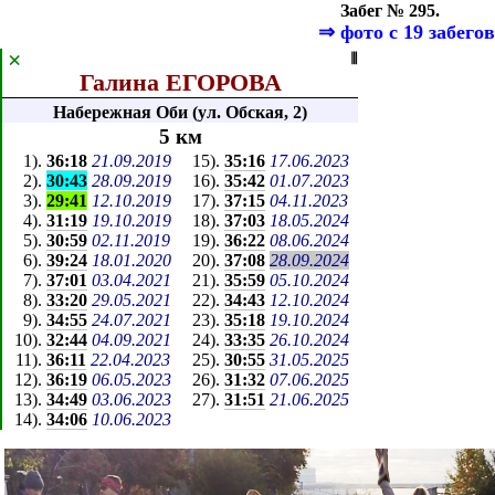
Забег № 295.
⇒
фото с 19 забегов
×
⦀
Галина ЕГОРОВА
Набережная Оби (ул. Обская, 2)
5 км
1
).
36:18
21.09.2019
15
).
35:16
17.06.2023
2
).
30:43
28.09.2019
16
).
35:42
01.07.2023
3
).
29:41
12.10.2019
17
).
37:15
04.11.2023
4
).
31:19
19.10.2019
18
).
37:03
18.05.2024
5
).
30:59
02.11.2019
19
).
36:22
08.06.2024
6
).
39:24
18.01.2020
20
).
37:08
28.09.2024
7
).
37:01
03.04.2021
21
).
35:59
05.10.2024
8
).
33:20
29.05.2021
22
).
34:43
12.10.2024
9
).
34:55
24.07.2021
23
).
35:18
19.10.2024
10
).
32:44
04.09.2021
24
).
33:35
26.10.2024
11
).
36:11
22.04.2023
25
).
30:55
31.05.2025
12
).
36:19
06.05.2023
26
).
31:32
07.06.2025
13
).
34:49
03.06.2023
27
).
31:51
21.06.2025
14
).
34:06
10.06.2023