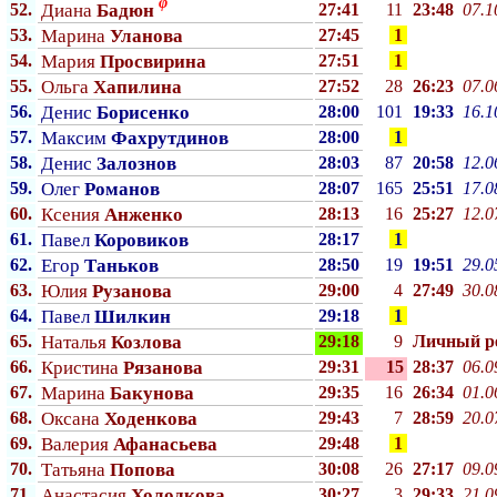
φ
52.
Диана
Бадюн
27:41
11
23:48
07.1
53.
Марина
Уланова
27:45
1
54.
Мария
Просвирина
27:51
1
55.
Ольга
Хапилина
27:52
28
26:23
07.0
56.
Денис
Борисенко
28:00
101
19:33
16.1
57.
Максим
Фахрутдинов
28:00
1
58.
Денис
Залознов
28:03
87
20:58
12.0
59.
Олег
Романов
28:07
165
25:51
17.0
60.
Ксения
Анженко
28:13
16
25:27
12.0
61.
Павел
Коровиков
28:17
1
62.
Егор
Таньков
28:50
19
19:51
29.0
63.
Юлия
Рузанова
29:00
4
27:49
30.0
64.
Павел
Шилкин
29:18
1
65.
Наталья
Козлова
29:18
9
Личный p
66.
Кристина
Рязанова
29:31
15
28:37
06.0
67.
Марина
Бакунова
29:35
16
26:34
01.0
68.
Оксана
Ходенкова
29:43
7
28:59
20.0
69.
Валерия
Афанасьева
29:48
1
70.
Татьяна
Попова
30:08
26
27:17
09.0
71.
Анастасия
Холодкова
30:27
3
29:33
21.0