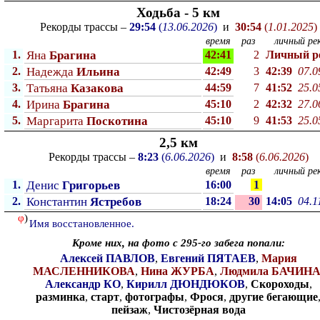
Ходьба - 5 км
Рекорды трассы –
29:54
(
13.06.2026
)
и
30:54
(
1.01.2025
)
время
раз
личный рек
1.
Яна
Брагина
42:41
2
Личный p
2.
Надежда
Ильина
42:49
3
42:39
07.0
3.
Татьяна
Казакова
44:59
7
41:52
25.0
4.
Ирина
Брагина
45:10
2
42:32
27.0
5.
Маргарита
Поскотина
45:10
9
41:53
25.0
2,5 км
Рекорды трассы –
8:23
(
6.06.2026
)
и
8:58
(
6.06.2026
)
время
раз
личный рек
1.
Денис
Григорьев
16:00
1
2.
Константин
Ястребов
18:24
30
14:05
04.1
φ
)
Имя восстановленное.
Кроме них, на фото с 295-го забега попали:
Алексей ПАВЛОВ
,
Евгений ПЯТАЕВ
,
Мария
МАСЛЕННИКОВА
,
Нина ЖУРБА
,
Людмила БАЧИН
Александр КО
,
Кирилл ДЮНДЮКОВ
,
Скороходы
,
разминка
,
старт
,
фотографы
,
Фрося
,
другие бегающие
пейзаж
,
Чистозёрная вода