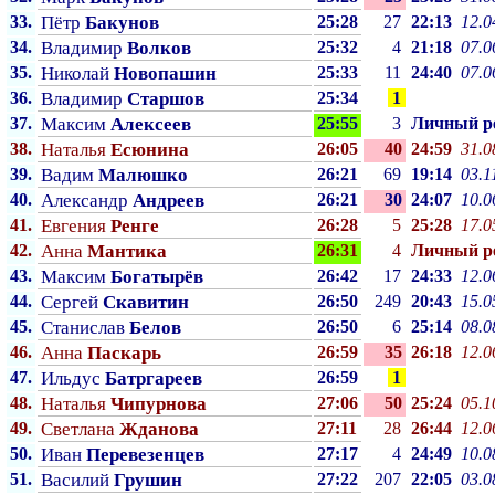
33.
Пётр
Бакунов
25:28
27
22:13
12.0
34.
Владимир
Волков
25:32
4
21:18
07.0
35.
Николай
Новопашин
25:33
11
24:40
07.0
36.
Владимир
Старшов
25:34
1
37.
Максим
Алексеев
25:55
3
Личный p
38.
Наталья
Есюнина
26:05
40
24:59
31.0
39.
Вадим
Малюшко
26:21
69
19:14
03.1
40.
Александр
Андреев
26:21
30
24:07
10.0
41.
Евгения
Ренге
26:28
5
25:28
17.0
42.
Анна
Мантика
26:31
4
Личный p
43.
Максим
Богатырёв
26:42
17
24:33
12.0
44.
Сергей
Скавитин
26:50
249
20:43
15.0
45.
Станислав
Белов
26:50
6
25:14
08.0
46.
Анна
Паскарь
26:59
35
26:18
12.0
47.
Ильдус
Батргареев
26:59
1
48.
Наталья
Чипурнова
27:06
50
25:24
05.1
49.
Светлана
Жданова
27:11
28
26:44
12.0
50.
Иван
Перевезенцев
27:17
4
24:49
10.0
51.
Василий
Грушин
27:22
207
22:05
03.0