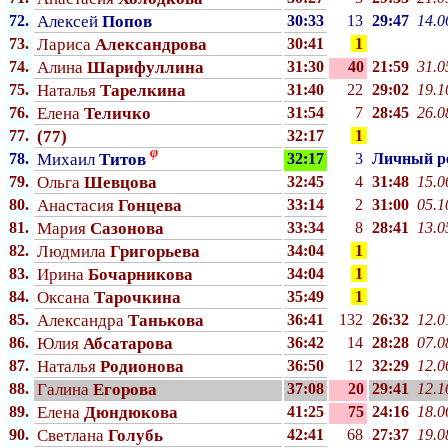
72.
Алексей
Попов
30:33
13
29:47
14.0
73.
Лариса
Александрова
30:41
1
74.
Алина
Шарифуллина
31:30
40
21:59
31.0
75.
Наталья
Тарелкина
31:40
22
29:02
19.1
76.
Елена
Теличко
31:54
7
28:45
26.0
77.
(77)
32:17
1
φ
78.
Михаил
Титов
32:17
3
Личный p
79.
Ольга
Шевцова
32:45
4
31:48
15.0
80.
Анастасия
Гонцева
33:14
2
31:00
05.1
81.
Мария
Сазонова
33:34
8
28:41
13.0
82.
Людмила
Григорьева
34:04
1
83.
Ирина
Бочарникова
34:04
1
84.
Оксана
Тарочкина
35:49
1
85.
Александра
Танькова
36:41
132
26:32
12.0
86.
Юлия
Абсатарова
36:42
14
28:28
07.0
87.
Наталья
Родионова
36:50
12
32:29
12.0
88.
Галина
Егорова
37:08
20
29:41
12.1
89.
Елена
Дюндюкова
41:25
75
24:16
18.0
90.
Светлана
Голубь
42:41
68
27:37
19.0