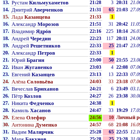
13.
Рустам
Кильмухаметов
21:28
3
20:31
21.0
14.
Дмитрий
Аверченков
21:31
65
21:03
27.0
15.
Лада
Казанцева
21:33
1
16.
Александр
Морозов
21:51
31
20:42
11.0
17.
Владимир
Ядрóв
22:16
225
18:14
26.0
18.
Андрей
Чередин
22:23
117
20:11
24.0
19.
Андрей
Решетников
22:33
25
21:47
23.0
20.
Александр
Петров
22:33
1
21.
Юрий
Брагин
23:00
50
21:55
23.0
22.
Иван
Жуганенко
23:03
4
22:08
07.0
23.
Евгений
Казанцев
23:13
13
22:33
07.0
24.
Алёна
Соловьёва
24:03
33
23:18
07.0
25.
Вячеслав
Брюханов
24:21
6
23:49
03.1
26.
Пётр
Козлов
24:27
26
23:38
30.0
27.
Никита
Федченко
24:38
1
28.
Камиль
Хасанов
24:47
33
19:29
17.0
29.
Елена
Олефир
24:56
10
Личный p
30.
Антонина
Думенко
24:57
68
21:08
16.0
31.
Вадим
Малярчик
25:28
65
22:55
12.1
32.
Марк
Бакунов
25:28
25
23:28
31.0