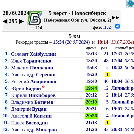
28.09.2024
5 вёрст - Новосибирск
▶▶
Набережная Оби (ул. Обская, 2)
◀
295
▶
фото
:
1
,
2
124
5 км
Рекорды трассы –
15:34
(
20.07.2024
)
и
18:14
(
13.07.2024
)
время
раз
личный рек
1.
Салават
Хайбуллин
18:13
21
17:31
20.0
2.
Илья
Таранченко
18:20
48
17:04
08.0
3.
Максим
Полосков
19:03
2
18:42
06.0
4.
Александр
Серенко
19:20
1
5.
Евгений
Андриянов
19:40
46
18:04
26.0
φ
6.
Юрий
Бадюн
19:44
12
Личный p
7.
Кирилл
Никифоров
20:12
2
18:14
27.0
8.
Владимир
Богачёв
20:19
5
Личный p
9.
Дмитрий
Вуцан
20:31
6
19:01
24.0
10.
Анатолий
Каплин
20:56
4
Личный p
11.
Павел
Воеводин
21:13
1
12.
Александр
Мокеров
21:26
42
20:33
04.0