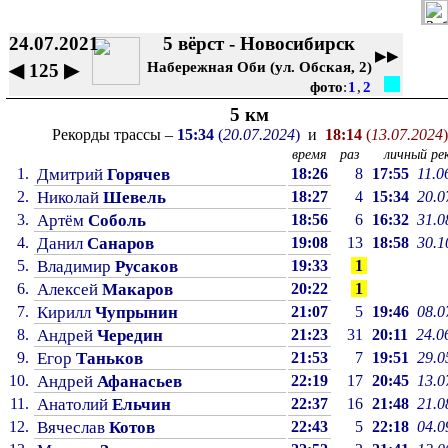
24.07.2021
5 вёрст - Новосибирск
▶▶
Набережная Оби (ул. Обская, 2)
◀
125
▶
фото
:
1
,
2
5 км
Рекорды трассы –
15:34
(
20.07.2024
)
и
18:14
(
13.07.2024
)
время
раз
личный рек
1.
Дмитрий
Горячев
18:26
8
17:55
11.0
2.
Николай
Шевель
18:27
4
15:34
20.0
3.
Артём
Соболь
18:56
6
16:32
31.0
4.
Данил
Санаров
19:08
13
18:58
30.1
5.
Владимир
Русаков
19:33
1
6.
Алексей
Макаров
20:22
1
7.
Кирилл
Чупрынин
21:07
5
19:46
08.0
8.
Андрей
Чередин
21:23
31
20:11
24.0
9.
Егор
Таньков
21:53
7
19:51
29.0
10.
Андрей
Афанасьев
22:19
17
20:45
13.0
11.
Анатолий
Ельчин
22:37
16
21:48
21.0
12.
Вячеслав
Котов
22:43
5
22:18
04.0