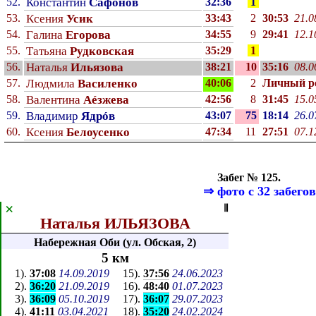
52.
Константин
Сафонов
32:36
1
53.
Ксения
Усик
33:43
2
30:53
21.0
54.
Галина
Егорова
34:55
9
29:41
12.1
55.
Татьяна
Рудковская
35:29
1
56.
Наталья
Ильязова
38:21
10
35:16
08.0
57.
Людмила
Василенко
40:06
2
Личный p
58.
Валентина
Аéзжева
42:56
8
31:45
15.0
59.
Владимир
Ядрóв
43:07
75
18:14
26.0
60.
Ксения
Белоусенко
47:34
11
27:51
07.1
Забег № 125.
⇒
фото с 32 забегов
×
⦀
Наталья ИЛЬЯЗОВА
Набережная Оби (ул. Обская, 2)
5 км
1
).
37:08
14.09.2019
15
).
37:56
24.06.2023
2
).
36:20
21.09.2019
16
).
48:40
01.07.2023
3
).
36:09
05.10.2019
17
).
36:07
29.07.2023
4
).
41:11
03.04.2021
18
).
35:20
24.02.2024