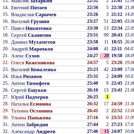
13.
Максим
Захаркин
22:52
2
21:41
12.0
14.
Евгений
Пятаев
22:56
5
22:38
21.0
15.
Владислав
Сарычев
23:26
3
21:12
14.0
16.
Василий
Грушин
23:27
51
22:05
03.0
17.
Павел
Никитенко
23:30
13
22:34
22.0
18.
Сергей
Скавитин
23:51
99
20:43
15.0
19.
Даниил
Мухаметов
23:58
11
18:55
26.0
20.
Андрей
Марачков
24:08
41
22:11
04.0
21.
Алекс
Сухов
24:27
20
19:58
18.0
22.
Олеся
Кожемякова
24:57
5
23:26
19.0
23.
Василий
Коваленко
25:23
42
23:09
17.0
24.
Илья
Рязанов
25:31
2
24:09
10.0
25.
Антон
Тимофеев
25:40
9
22:45
21.0
26.
Сергей
Ешуков
26:16
13
23:41
21.0
27.
Юрий
Падчеров
26:25
1
28.
Наталья
Есюнина
26:32
17
24:59
31.0
29.
Татьяна
Останина
26:41
2
22:52
13.0
30.
Ульяна
Панькова
27:16
6
23:53
11.0
31.
Антон
Забродин
27:44
2
27:23
17.0
32.
Александр
Андреев
27:46
15
24:07
10.0