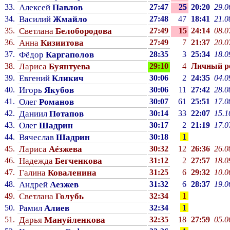
33.
Алексей
Павлов
27:47
25
20:20
29.0
34.
Василий
Жмайло
27:48
47
18:41
21.0
35.
Светлана
Белобородова
27:49
15
24:14
08.0
36.
Анна
Кизиитова
27:49
7
21:37
20.0
37.
Фёдор
Каргаполов
28:35
3
25:34
18.0
38.
Лариса
Буянтуева
29:10
4
Личный p
39.
Евгений
Кликич
30:06
2
24:35
04.0
40.
Игорь
Якубов
30:06
11
27:42
28.0
41.
Олег
Романов
30:07
61
25:51
17.0
42.
Даниил
Потапов
30:14
33
22:07
15.1
43.
Олег
Шадрин
30:17
2
21:19
17.0
44.
Вячеслав
Шадрин
30:18
1
45.
Лариса
Аéзжева
30:32
12
26:36
26.0
46.
Надежда
Бегченкова
31:12
2
27:57
18.0
47.
Галина
Коваленина
31:25
6
29:32
10.0
48.
Андрей
Аезжев
31:32
6
28:37
19.0
49.
Светлана
Голубь
32:34
1
50.
Рамил
Алиев
32:34
1
51.
Дарья
Мануйленкова
32:35
18
27:59
05.0