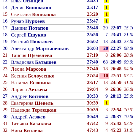
13.
Илья
Осинцев
24:35
1
14.
Денис
Коновалов
25:17
1
15.
Светлана
Копылова
25:20
1
16.
Рунар
Нуркеев
25:47
1
17.
Даниил
Потапов
25:48
29
22:07
15.1
18.
Сергей
Ешуков
25:56
7
23:41
21.0
19.
Евгений
Поваляев
26:02
13
24:43
27.0
20.
Александр
Мартыненков
26:03
20
22:27
08.0
21.
Таисия
Щемелева
27:19
8
26:06
28.0
22.
Владислав
Батышев
27:40
68
20:49
09.0
23.
Леона
Марсова
27:40
18
26:48
04.0
24.
Ксения
Белоусенко
27:54
10
27:51
07.1
25.
Наталья
Есюнина
28:17
13
24:59
31.0
26.
Лариса
Аéзжева
29:04
9
26:36
26.0
27.
Андрей
Косинов
30:33
9
28:13
25.0
28.
Екатерина
Шевель
30:39
1
29.
Надежда
Терлецкая
30:39
3
22:54
10.0
30.
Андрей
Аезжев
30:49
4
28:37
19.0
31.
Татьяна
Казакова
47:42
9
35:42
03.0
32.
Нина
Китаева
47:43
4
45:23
31.0