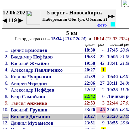
12.06.2021
5 вёрст - Новосибирск
▶▶
Набережная Оби (ул. Обская, 2)
◀
119
▶
фото
5 км
Рекорды трассы –
15:34
(
20.07.2024
)
и
18:14
(
13.07.2024
)
время
раз
личный рек
1.
Денис
Ермолаев
18:30
4
17:45
28.0
2.
Владимир
Нефёдов
19:33
22
19:05
21.0
3.
Василий
Жмайло
19:58
42
18:41
21.0
4.
Александр
Павличенко
20:27
1
5.
Кирилл
Чупрынин
21:39
2
19:46
08.0
6.
Андрей
Чередин
22:06
27
20:11
24.0
7.
Александр
Нефёдов
22:22
2
19:38
11.0
8.
Егор
Самойлов
22:42
6
Личный p
9.
Таисия
Анженко
22:53
3
22:44
27.0
10.
Василий
Грушин
23:26
45
22:05
03.0
11.
Виталий
Доманин
23:27
6
23:20
28.0
12.
Даниил
Мухаметов
23:51
9
18:55
26.0