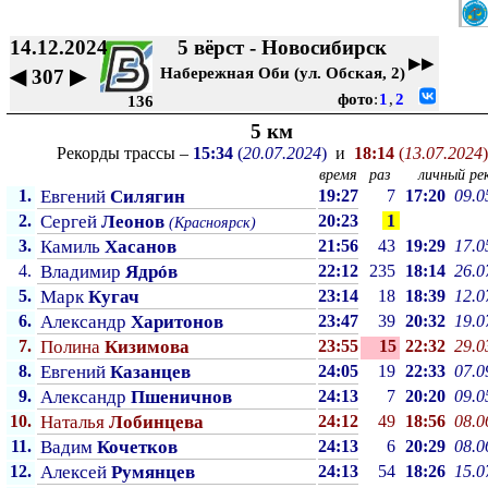
14.12.2024
5 вёрст - Новосибирск
▶▶
Набережная Оби (ул. Обская, 2)
◀
307
▶
фото
:
1
,
2
136
5 км
Рекорды трассы –
15:34
(
20.07.2024
)
и
18:14
(
13.07.2024
)
время
раз
личный рек
1.
Евгений
Силягин
19:27
7
17:20
09.0
2.
Сергей
Леонов
20:23
1
(Красноярск)
3.
Камиль
Хасанов
21:56
43
19:29
17.0
4.
Владимир
Ядрóв
22:12
235
18:14
26.0
5.
Марк
Кугач
23:14
18
18:39
12.0
6.
Александр
Харитонов
23:47
39
20:32
19.0
7.
Полина
Кизимова
23:55
15
22:32
29.0
8.
Евгений
Казанцев
24:05
19
22:33
07.0
9.
Александр
Пшеничнов
24:13
7
20:20
09.0
10.
Наталья
Лобинцева
24:12
49
18:56
08.0
11.
Вадим
Кочетков
24:13
6
20:29
08.0
12.
Алексей
Румянцев
24:13
54
18:26
15.0