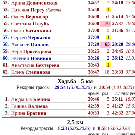
52.
Арина
Девиченская
34:57
7
24:18
13.0
53.
Наталия
Переу
35:50
1
(Казань)
54.
Олеся
Вернигор
36:00
53
25:14
07.0
55.
Светлана
Голубь
36:00
70
27:37
19.0
56.
Ольга
Баталкина
37:08
5
31:36
07.1
57.
Сергей
Черкасов
37:09
1
58.
Алексей
Павлов
37:29
65
20:20
29.0
59.
Вера
Проскурова
38:25
2
34:45
18.0
60.
Евгений
Новиков
38:26
2
36:12
11.0
61.
Анастасия
Бехтерева
38:43
1
62.
Елена
Степанова
38:47
18
23:33
07.0
Ходьба - 5 км
Рекорды трассы –
29:54
(
13.06.2026
)
и
30:54
(
1.01.2025
)
время
раз
личный рек
1.
Людмила
Бачина
39:46
5
35:11
18.0
2.
Галина
Валиева
42:39
2
41:27
15.0
3.
Ирина
Брагина
49:33
3
42:32
27.0
2,5 км
Рекорды трассы –
8:23
(
6.06.2026
)
и
8:58
(
6.06.2026
)
время
раз
личный рек