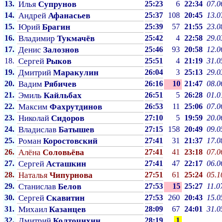
13.
Илья
Супрунов
25:23
6
22:34
07.0
14.
Андрей
Афанасьев
25:37
108
20:45
13.0
15.
Юрий
Брагин
25:39
57
21:55
23.0
16.
Владимир
Тукмачёв
25:42
4
22:58
29.0
17.
Денис
Залознов
25:46
93
20:58
12.0
18.
Сергей
Рыков
25:51
4
21:19
31.0
19.
Дмитрий
Маракулин
26:04
3
25:13
29.0
20.
Вадим
Рябичев
26:16
10
21:47
08.0
21.
Эмиль
Кайльбах
26:51
5
26:28
01.0
22.
Максим
Фахрутдинов
26:53
11
25:06
07.0
23.
Николай
Сидоров
27:10
5
19:59
20.0
24.
Владислав
Батышев
27:15
158
20:49
09.0
25.
Роман
Коростовский
27:41
31
21:37
17.0
26.
Алёна
Соловьёва
27:41
41
23:18
07.0
27.
Сергей
Асташкин
27:41
47
22:17
06.0
28.
Наталья
Чипурнова
27:51
61
25:24
05.1
29.
Станислав
Белов
27:53
15
25:27
11.0
30.
Сергей
Скавитин
27:53
260
20:43
15.0
31.
Михаил
Казанцев
28:09
67
24:01
31.0
32.
Дмитрий
Колточихин
28:19
1