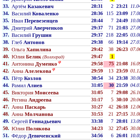
33.
Артём
Казакевич
28:31
2
23:21
11.0
34.
Василий
Коваленко
28:36
115
23:09
17.0
35.
Иван
Перевезенцев
28:44
7
24:49
10.0
36.
Дмитрий
Аверченков
29:37
71
21:03
27.0
37.
Василий
Грушин
29:37
218
22:05
03.0
38.
Глеб
Антонов
29:38
66
19:14
27.0
39.
Ольга
Хапилина
29:42
38
26:23
07.0
40.
Юлия
Белик
29:47
1
(Волгоград)
φ
41.
Антонина
Думенко
29:58
75
21:08
16.0
φ
42.
Анна
Алелекова
29:59
13
23:59
01.1
43.
Пётр
Козлов
30:54
34
23:38
30.0
44.
Рамил
Алиев
31:05
30
21:59
04.0
45.
Виктория
Моисеева
31:05
7
29:08
26.1
46.
Регина
Андреева
31:17
5
30:10
20.0
47.
Анна
Паскарь
31:27
42
26:18
12.0
48.
Анна
Молчанова
31:53
21
27:15
31.0
49.
Сергей
Геннадьевич
33:38
7
28:01
13.0
50.
Юлия
Полякова
34:23
32
27:45
30.0
51.
Фёдор
Девиченский
34:56
6
26:01
10.0