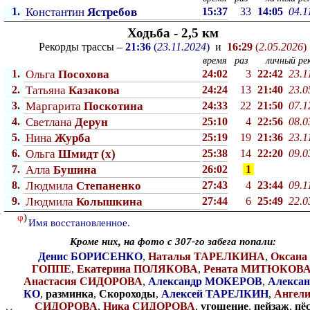
1.
Константин
Ястребов
15:37
33
14:05
04.1
Ходьба - 2,5 км
Рекорды трассы –
21:36
(
23.11.2024
)
и
16:29
(
2.05.2026
)
время
раз
личный рек
1.
Ольга
Посохова
24:02
3
22:42
23.1
2.
Татьяна
Казакова
24:24
13
21:40
23.0
3.
Маргарита
Поскотина
24:33
22
21:50
07.1
4.
Светлана
Дерун
25:10
4
22:56
08.0
5.
Нина
Журба
25:19
19
21:36
23.1
6.
Ольга
Шмидт (x)
25:38
14
22:20
09.0
7.
Алла
Бушина
26:02
1
8.
Людмила
Степаненко
27:43
4
23:44
09.1
9.
Людмила
Колышкина
27:44
6
25:49
22.0
φ
)
Имя восстановленное.
Кроме них, на фото с 307-го забега попали:
Денис БОРИСЕНКО
,
Наталья ТАРЕЛКИНА
,
Оксана
ГОППЕ
,
Екатерина ПОЛЯКОВА
,
Рената МИТЮКОВ
Анастасия СИДОРОВА
,
Александр МОКЕРОВ
,
Алексан
КО
,
разминка
,
Скороходы
,
Алексей ТАРЕЛКИН
,
Ангел
СИДОРОВА
,
Ника СИДОРОВА
,
угощение
,
пейзаж
,
пё