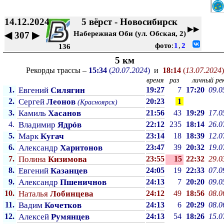
14.12.2024
5 вёрст - Новосибирск
▶▶
Набережная Оби (ул. Обская, 2)
◀
307
▶
фото
:
1
,
2
136
5 км
Рекорды трассы –
15:34
(
20.07.2024
)
и
18:14
(
13.07.2024
)
время
раз
личный рек
1.
Евгений
Силягин
19:27
7
17:20
09.0
2.
Сергей
Леонов
20:23
1
(Красноярск)
3.
Камиль
Хасанов
21:56
43
19:29
17.0
4.
Владимир
Ядрóв
22:12
235
18:14
26.0
5.
Марк
Кугач
23:14
18
18:39
12.0
6.
Александр
Харитонов
23:47
39
20:32
19.0
7.
Полина
Кизимова
23:55
15
22:32
29.0
8.
Евгений
Казанцев
24:05
19
22:33
07.0
9.
Александр
Пшеничнов
24:13
7
20:20
09.0
10.
Наталья
Лобинцева
24:12
49
18:56
08.0
11.
Вадим
Кочетков
24:13
6
20:29
08.0
12.
Алексей
Румянцев
24:13
54
18:26
15.0