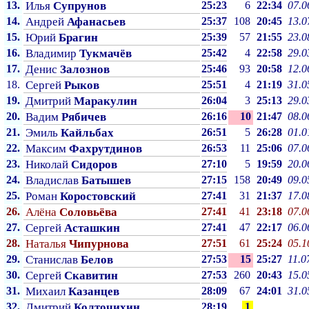
13.
Илья
Супрунов
25:23
6
22:34
07.0
14.
Андрей
Афанасьев
25:37
108
20:45
13.0
15.
Юрий
Брагин
25:39
57
21:55
23.0
16.
Владимир
Тукмачёв
25:42
4
22:58
29.0
17.
Денис
Залознов
25:46
93
20:58
12.0
18.
Сергей
Рыков
25:51
4
21:19
31.0
19.
Дмитрий
Маракулин
26:04
3
25:13
29.0
20.
Вадим
Рябичев
26:16
10
21:47
08.0
21.
Эмиль
Кайльбах
26:51
5
26:28
01.0
22.
Максим
Фахрутдинов
26:53
11
25:06
07.0
23.
Николай
Сидоров
27:10
5
19:59
20.0
24.
Владислав
Батышев
27:15
158
20:49
09.0
25.
Роман
Коростовский
27:41
31
21:37
17.0
26.
Алёна
Соловьёва
27:41
41
23:18
07.0
27.
Сергей
Асташкин
27:41
47
22:17
06.0
28.
Наталья
Чипурнова
27:51
61
25:24
05.1
29.
Станислав
Белов
27:53
15
25:27
11.0
30.
Сергей
Скавитин
27:53
260
20:43
15.0
31.
Михаил
Казанцев
28:09
67
24:01
31.0
32.
Дмитрий
Колточихин
28:19
1