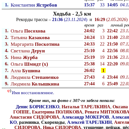
1.
Константин
Ястребов
15:37
33
14:05
04.1
Ходьба - 2,5 км
Рекорды трассы –
21:36
(
23.11.2024
)
и
16:29
(
2.05.2026
)
время
раз
личный рек
1.
Ольга
Посохова
24:02
3
22:42
23.1
2.
Татьяна
Казакова
24:24
13
21:40
23.0
3.
Маргарита
Поскотина
24:33
22
21:50
07.1
4.
Светлана
Дерун
25:10
4
22:56
08.0
5.
Нина
Журба
25:19
19
21:36
23.1
6.
Ольга
Шмидт (x)
25:38
14
22:20
09.0
7.
Алла
Бушина
26:02
1
8.
Людмила
Степаненко
27:43
4
23:44
09.1
9.
Людмила
Колышкина
27:44
6
25:49
22.0
φ
)
Имя восстановленное.
Кроме них, на фото с 307-го забега попали:
Денис БОРИСЕНКО
,
Наталья ТАРЕЛКИНА
,
Оксана
ГОППЕ
,
Екатерина ПОЛЯКОВА
,
Рената МИТЮКОВ
Анастасия СИДОРОВА
,
Александр МОКЕРОВ
,
Алексан
КО
,
разминка
,
Скороходы
,
Алексей ТАРЕЛКИН
,
Ангел
СИДОРОВА
,
Ника СИДОРОВА
,
угощение
,
пейзаж
,
пё