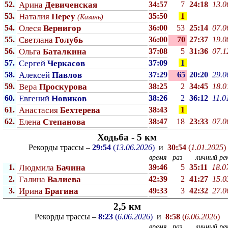
52.
Арина
Девиченская
34:57
7
24:18
13.0
53.
Наталия
Переу
35:50
1
(Казань)
54.
Олеся
Вернигор
36:00
53
25:14
07.0
55.
Светлана
Голубь
36:00
70
27:37
19.0
56.
Ольга
Баталкина
37:08
5
31:36
07.1
57.
Сергей
Черкасов
37:09
1
58.
Алексей
Павлов
37:29
65
20:20
29.0
59.
Вера
Проскурова
38:25
2
34:45
18.0
60.
Евгений
Новиков
38:26
2
36:12
11.0
61.
Анастасия
Бехтерева
38:43
1
62.
Елена
Степанова
38:47
18
23:33
07.0
Ходьба - 5 км
Рекорды трассы –
29:54
(
13.06.2026
)
и
30:54
(
1.01.2025
)
время
раз
личный рек
1.
Людмила
Бачина
39:46
5
35:11
18.0
2.
Галина
Валиева
42:39
2
41:27
15.0
3.
Ирина
Брагина
49:33
3
42:32
27.0
2,5 км
Рекорды трассы –
8:23
(
6.06.2026
)
и
8:58
(
6.06.2026
)
время
раз
личный рек