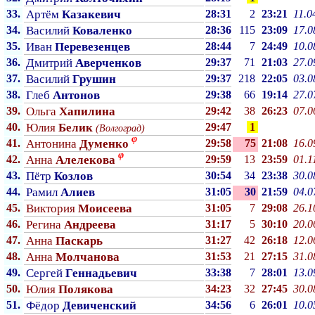
33.
Артём
Казакевич
28:31
2
23:21
11.0
34.
Василий
Коваленко
28:36
115
23:09
17.0
35.
Иван
Перевезенцев
28:44
7
24:49
10.0
36.
Дмитрий
Аверченков
29:37
71
21:03
27.0
37.
Василий
Грушин
29:37
218
22:05
03.0
38.
Глеб
Антонов
29:38
66
19:14
27.0
39.
Ольга
Хапилина
29:42
38
26:23
07.0
40.
Юлия
Белик
29:47
1
(Волгоград)
φ
41.
Антонина
Думенко
29:58
75
21:08
16.0
φ
42.
Анна
Алелекова
29:59
13
23:59
01.1
43.
Пётр
Козлов
30:54
34
23:38
30.0
44.
Рамил
Алиев
31:05
30
21:59
04.0
45.
Виктория
Моисеева
31:05
7
29:08
26.1
46.
Регина
Андреева
31:17
5
30:10
20.0
47.
Анна
Паскарь
31:27
42
26:18
12.0
48.
Анна
Молчанова
31:53
21
27:15
31.0
49.
Сергей
Геннадьевич
33:38
7
28:01
13.0
50.
Юлия
Полякова
34:23
32
27:45
30.0
51.
Фёдор
Девиченский
34:56
6
26:01
10.0