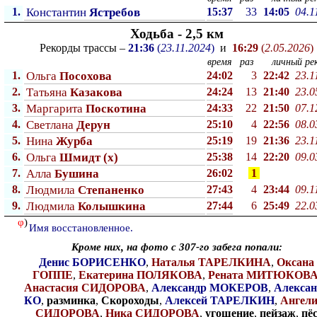
1.
Константин
Ястребов
15:37
33
14:05
04.1
Ходьба - 2,5 км
Рекорды трассы –
21:36
(
23.11.2024
)
и
16:29
(
2.05.2026
)
время
раз
личный рек
1.
Ольга
Посохова
24:02
3
22:42
23.1
2.
Татьяна
Казакова
24:24
13
21:40
23.0
3.
Маргарита
Поскотина
24:33
22
21:50
07.1
4.
Светлана
Дерун
25:10
4
22:56
08.0
5.
Нина
Журба
25:19
19
21:36
23.1
6.
Ольга
Шмидт (x)
25:38
14
22:20
09.0
7.
Алла
Бушина
26:02
1
8.
Людмила
Степаненко
27:43
4
23:44
09.1
9.
Людмила
Колышкина
27:44
6
25:49
22.0
φ
)
Имя восстановленное.
Кроме них, на фото с 307-го забега попали:
Денис БОРИСЕНКО
,
Наталья ТАРЕЛКИНА
,
Оксана
ГОППЕ
,
Екатерина ПОЛЯКОВА
,
Рената МИТЮКОВ
Анастасия СИДОРОВА
,
Александр МОКЕРОВ
,
Алексан
КО
,
разминка
,
Скороходы
,
Алексей ТАРЕЛКИН
,
Ангел
СИДОРОВА
,
Ника СИДОРОВА
,
угощение
,
пейзаж
,
пё