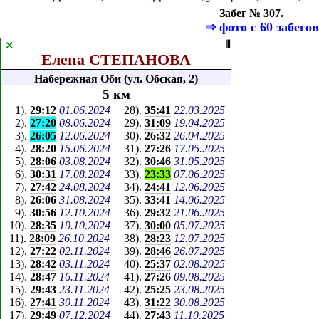
Забег № 307.
⇒
фото с 60 забегов
×
⦀
Елена СТЕПАНОВА
Набережная Оби (ул. Обская, 2)
5 км
1
).
29:12
01.06.2024
28
).
35:41
22.03.2025
2
).
27:20
08.06.2024
29
).
31:09
19.04.2025
3
).
26:05
12.06.2024
30
).
26:32
26.04.2025
4
).
28:20
15.06.2024
31
).
27:26
17.05.2025
5
).
28:06
03.08.2024
32
).
30:46
31.05.2025
6
).
30:31
17.08.2024
33
).
23:33
07.06.2025
7
).
27:42
24.08.2024
34
).
24:41
12.06.2025
8
).
26:06
31.08.2024
35
).
33:41
14.06.2025
9
).
30:56
12.10.2024
36
).
29:32
21.06.2025
10
).
28:35
19.10.2024
37
).
30:00
05.07.2025
11
).
28:09
26.10.2024
38
).
28:23
12.07.2025
12
).
27:22
02.11.2024
39
).
28:46
26.07.2025
13
).
28:42
03.11.2024
40
).
25:37
02.08.2025
14
).
28:47
16.11.2024
41
).
27:26
09.08.2025
15
).
29:43
23.11.2024
42
).
25:25
23.08.2025
16
).
27:41
30.11.2024
43
).
31:22
30.08.2025
17
).
29:49
07.12.2024
44
).
27:43
11.10.2025