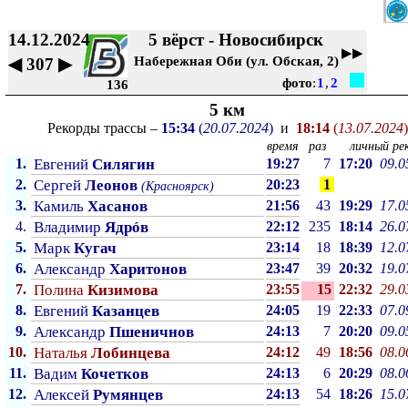
14.12.2024
5 вёрст - Новосибирск
▶▶
Набережная Оби (ул. Обская, 2)
◀
307
▶
фото
:
1
,
2
136
5 км
Рекорды трассы –
15:34
(
20.07.2024
)
и
18:14
(
13.07.2024
)
время
раз
личный рек
1.
Евгений
Силягин
19:27
7
17:20
09.0
2.
Сергей
Леонов
20:23
1
(Красноярск)
3.
Камиль
Хасанов
21:56
43
19:29
17.0
4.
Владимир
Ядрóв
22:12
235
18:14
26.0
5.
Марк
Кугач
23:14
18
18:39
12.0
6.
Александр
Харитонов
23:47
39
20:32
19.0
7.
Полина
Кизимова
23:55
15
22:32
29.0
8.
Евгений
Казанцев
24:05
19
22:33
07.0
9.
Александр
Пшеничнов
24:13
7
20:20
09.0
10.
Наталья
Лобинцева
24:12
49
18:56
08.0
11.
Вадим
Кочетков
24:13
6
20:29
08.0
12.
Алексей
Румянцев
24:13
54
18:26
15.0