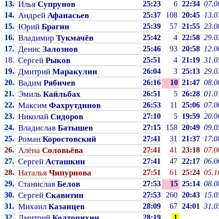
13.
Илья
Супрунов
25:23
6
22:34
07.0
14.
Андрей
Афанасьев
25:37
108
20:45
13.0
15.
Юрий
Брагин
25:39
57
21:55
23.0
16.
Владимир
Тукмачёв
25:42
4
22:58
29.0
17.
Денис
Залознов
25:46
93
20:58
12.0
18.
Сергей
Рыков
25:51
4
21:19
31.0
19.
Дмитрий
Маракулин
26:04
3
25:13
29.0
20.
Вадим
Рябичев
26:16
10
21:47
08.0
21.
Эмиль
Кайльбах
26:51
5
26:28
01.0
22.
Максим
Фахрутдинов
26:53
11
25:06
07.0
23.
Николай
Сидоров
27:10
5
19:59
20.0
24.
Владислав
Батышев
27:15
158
20:49
09.0
25.
Роман
Коростовский
27:41
31
21:37
17.0
26.
Алёна
Соловьёва
27:41
41
23:18
07.0
27.
Сергей
Асташкин
27:41
47
22:17
06.0
28.
Наталья
Чипурнова
27:51
61
25:24
05.1
29.
Станислав
Белов
27:53
15
25:14
08.0
30.
Сергей
Скавитин
27:53
260
20:43
15.0
31.
Михаил
Казанцев
28:09
67
24:01
31.0
32.
Дмитрий
Колточихин
28:19
1