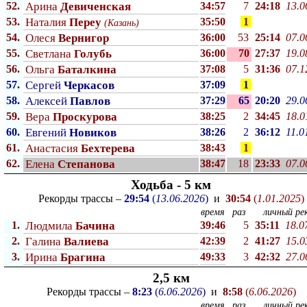
52.
Арина
Девиченская
34:57
7
24:18
13.0
53.
Наталия
Переу
35:50
1
(Казань)
54.
Олеся
Вернигор
36:00
53
25:14
07.0
55.
Светлана
Голубь
36:00
70
27:37
19.0
56.
Ольга
Баталкина
37:08
5
31:36
07.1
57.
Сергей
Черкасов
37:09
1
58.
Алексей
Павлов
37:29
65
20:20
29.0
59.
Вера
Проскурова
38:25
2
34:45
18.0
60.
Евгений
Новиков
38:26
2
36:12
11.0
61.
Анастасия
Бехтерева
38:43
1
62.
Елена
Степанова
38:47
18
23:33
07.0
Ходьба - 5 км
Рекорды трассы –
29:54
(
13.06.2026
)
и
30:54
(
1.01.2025
)
время
раз
личный рек
1.
Людмила
Бачина
39:46
5
35:11
18.0
2.
Галина
Валиева
42:39
2
41:27
15.0
3.
Ирина
Брагина
49:33
3
42:32
27.0
2,5 км
Рекорды трассы –
8:23
(
6.06.2026
)
и
8:58
(
6.06.2026
)
время
раз
личный рек