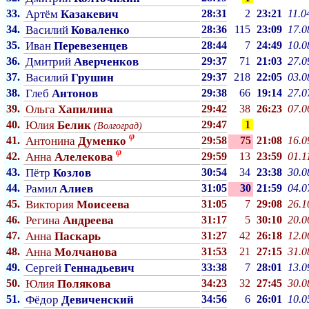
33.
Артём
Казакевич
28:31
2
23:21
11.0
34.
Василий
Коваленко
28:36
115
23:09
17.0
35.
Иван
Перевезенцев
28:44
7
24:49
10.0
36.
Дмитрий
Аверченков
29:37
71
21:03
27.0
37.
Василий
Грушин
29:37
218
22:05
03.0
38.
Глеб
Антонов
29:38
66
19:14
27.0
39.
Ольга
Хапилина
29:42
38
26:23
07.0
40.
Юлия
Белик
29:47
1
(Волгоград)
φ
41.
Антонина
Думенко
29:58
75
21:08
16.0
φ
42.
Анна
Алелекова
29:59
13
23:59
01.1
43.
Пётр
Козлов
30:54
34
23:38
30.0
44.
Рамил
Алиев
31:05
30
21:59
04.0
45.
Виктория
Моисеева
31:05
7
29:08
26.1
46.
Регина
Андреева
31:17
5
30:10
20.0
47.
Анна
Паскарь
31:27
42
26:18
12.0
48.
Анна
Молчанова
31:53
21
27:15
31.0
49.
Сергей
Геннадьевич
33:38
7
28:01
13.0
50.
Юлия
Полякова
34:23
32
27:45
30.0
51.
Фёдор
Девиченский
34:56
6
26:01
10.0