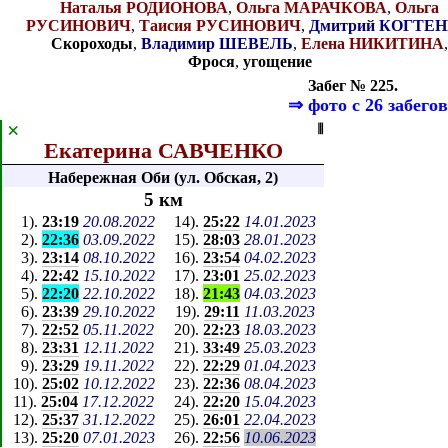
Наталья РОДИОНОВА
,
Ольга МАРАЧКОВА
,
Ольга
РУСИНОВИЧ
,
Таисия РУСИНОВИЧ
,
Дмитрий КОГТЕ
Скороходы
,
Владимир ШЕВЕЛЬ
,
Елена НИКИТИНА
Фрося
,
угощение
Забег № 225.
⇒
фото с 26 забегов
×
⦀
Екатерина САВЧЕНКО
Набережная Оби (ул. Обская, 2)
5 км
1
).
23:19
20.08.2022
14
).
25:22
14.01.2023
2
).
22:36
03.09.2022
15
).
28:03
28.01.2023
3
).
23:14
08.10.2022
16
).
23:54
04.02.2023
4
).
22:42
15.10.2022
17
).
23:01
25.02.2023
5
).
22:20
22.10.2022
18
).
21:43
04.03.2023
6
).
23:39
29.10.2022
19
).
29:11
11.03.2023
7
).
22:52
05.11.2022
20
).
22:23
18.03.2023
8
).
23:31
12.11.2022
21
).
33:49
25.03.2023
9
).
23:29
19.11.2022
22
).
22:29
01.04.2023
10
).
25:02
10.12.2022
23
).
22:36
08.04.2023
11
).
25:04
17.12.2022
24
).
22:20
15.04.2023
12
).
25:37
31.12.2022
25
).
26:01
22.04.2023
13
).
25:20
07.01.2023
26
).
22:56
10.06.2023