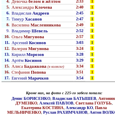
4.
Девочка
белом и жёлтом
2:33
1
5.
Александра
Клочева
2:40
1
6.
Владислав
Андреев
2:45
1
7.
Тимур
Хасанов
2:47
1
8.
Василина
Масленникова
2:49
1
9.
Владимир
Шевель
2:52
1
10.
Ольга
Мигунова
2:57
1
11.
Арсений
Косинов
3:03
1
12.
Валерия
Мигунова
3:24
1
13.
Кирилл
Морозов
3:28
1
14.
Артём
Косинов
3:29
1
15.
Алиса
Бадажкова
3:34
1
(в коляске)
16.
Стефания
Попова
3:51
1
17.
Евгений
Марачков
3:54
1
Кроме них, на фото с 225-го забега попали:
Денис БОРИСЕНКО
,
Владислав БАТЫШЕВ
,
Антонин
ДУМЕНКО
,
Алексей ПАВЛОВ
,
Светлана ГОЛУБЬ
,
Екатерина КОСТИНА
,
Александр КО
,
Павла
МЕЛЬНИЧЕНКО
,
Руслан РАХИМЧАНОВ
,
Антон ВОЛК