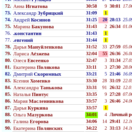
72.
Анна
Игнатова
30:58
9
30:01
17.0
73.
Александр
Зубрицкий
31:09
1
74.
Андрей
Косинов
31:25
20
28:13
25.0
75.
Марина
Бакунова
31:43
2
26:34
01.0
76.
.константин
31:43
1
77.
.евгений
31:44
1
78.
Дарья
Мануйленкова
31:52
33
27:59
05.0
79.
Лариса
Аéзжева
32:04
55
26:36
26.0
80.
Олеся
Евсеенко
32:47
3
31:34
27.0
81.
Екатерина
Полякова
33:11
3
27:30
28.0
82.
Дмитрий
Скоромных
33:21
5
21:46
16.0
83.
Ксения
Хоменко
33:30
28
31:19
22.0
84.
Александра
Танькова
33:31
91
26:32
12.0
85.
Наталья
Пинтус
33:35
9
27:28
07.0
86.
Мария
Масленникова
33:57
3
26:46
24.0
87.
Дарья
Куркина
33:57
1
88.
Ольга
Мазуркова
34:01
4
Личный p
89.
Галина
Егорова
34:06
14
29:41
12.1
90.
Екатерина
Полянских
34:22
2
31:13
14.1