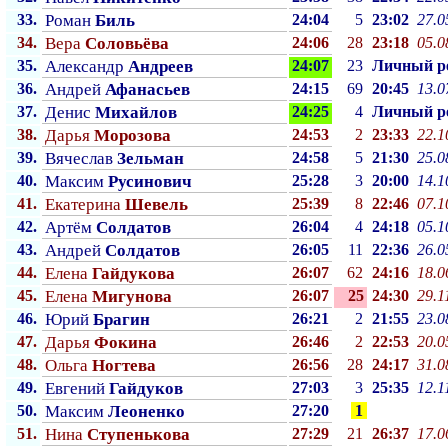
33.
Роман
Биль
24:04
5
23:02
27.0
34.
Вера
Соловьёва
24:06
28
23:18
05.0
35.
Александр
Андреев
24:07
23
Личный p
36.
Андрей
Афанасьев
24:15
69
20:45
13.0
37.
Денис
Михайлов
24:25
4
Личный p
38.
Дарья
Морозова
24:53
2
23:33
22.1
39.
Вячеслав
Зельман
24:58
5
21:30
25.0
40.
Максим
Русинович
25:28
3
20:00
14.1
41.
Екатерина
Шевель
25:39
8
22:46
07.1
42.
Артём
Солдатов
26:04
4
24:18
05.1
43.
Андрей
Солдатов
26:05
11
22:36
26.0
44.
Елена
Гайдукова
26:07
62
24:16
18.0
45.
Елена
Мигунова
26:07
25
24:30
29.1
46.
Юрий
Брагин
26:21
2
21:55
23.0
47.
Дарья
Фокина
26:46
2
22:53
20.0
48.
Ольга
Ногтева
26:56
28
24:17
31.0
49.
Евгений
Гайдуков
27:03
3
25:35
12.1
50.
Максим
Леоненко
27:20
1
51.
Нина
Ступенькова
27:29
21
26:37
17.0