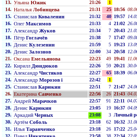
13.
Ульяна
Южик
21:26
1
14.
Наталья
Лобинцева
21:31
25
18:56
08.0
15.
Станислав
Коваленин
21:32
40
19:57
14.0
16.
Олег
Максимов
21:33
4
21:02
26.0
17.
Александр
Жуков
21:34
7
20:43
21.0
18.
Пётр
Гоглачёв
21:38
7
17:47
09.0
19.
Денис
Кулезенин
21:59
5
19:23
13.0
20.
Денис
Залознов
22:00
34
20:58
12.0
21.
Оксана
Емельянова
22:23
49
19:41
11.0
22.
Кирилл
Дюндюков
22:26
59
20:21
30.0
23.
Александр
Чистяков
22:27
65
18:39
06.0
24.
Александр
Морозов i
22:42
1
25.
Станислав
Карюкин
22:51
7
21:47
24.0
26.
Екатерина
Савченко
22:56
26
21:43
04.0
27.
Андрей
Марачков
22:57
91
22:11
04.0
28.
Денис
Карюкин
23:05
19
16:37
04.0
29.
Аркадий
Черных
23:08
3
Личный p
30.
Артём
Соболь
23:18
62
16:32
31.0
31.
Илья
Таранченко
23:18
26
17:22
25.0
32.
Павел
Никитенко
23:58
38
22:34
22.0