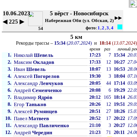
10.06.2023
5 вёрст - Новосибирск
▶▶
Набережная Оби (ул. Обская, 2)
◀
225
▶
фото
:
1
,
2
,
3
,
4
54
5 км
Рекорды трассы –
15:34
(
20.07.2024
)
и
18:14
(
13.07.2024
)
время
раз
личный рек
1.
Николай
Шевель
17:23
7
15:34
20.0
2.
Максим
Окладов
17:33
12
16:27
27.0
3.
Иван
Шевель
18:07
13
16:53
28.0
4.
Алексей
Погорелов
19:30
3
18:04
07.1
5.
Александр
Ленчуков
20:05
44
17:14
03.0
6.
Андрей
Семенченко
20:08
6
19:29
22.0
7.
Владимир
Ядрóв
20:12
165
18:14
26.0
8.
Егор
Таньков
20:26
12
19:51
29.0
9.
Алексей
Румянцев
20:51
27
18:26
15.0
10.
Павел
Матвеев
20:52
17
20:22
17.0
11.
Александр
Павличенко
21:10
3
20:27
12.0
12.
Андрей
Чередин
21:23
71
20:11
24.0