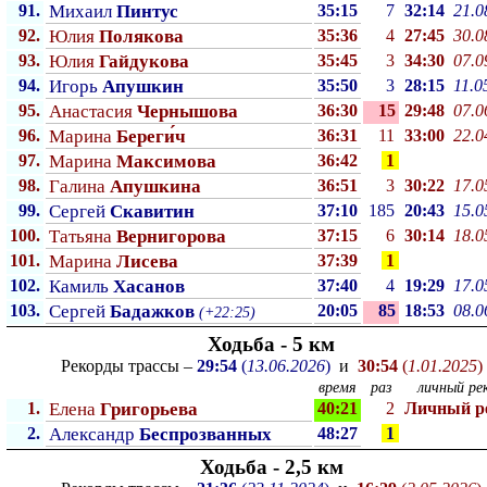
91.
Михаил
Пинтус
35:15
7
32:14
21.0
92.
Юлия
Полякова
35:36
4
27:45
30.0
93.
Юлия
Гайдукова
35:45
3
34:30
07.0
94.
Игорь
Апушкин
35:50
3
28:15
11.0
95.
Анастасия
Чернышова
36:30
15
29:48
07.0
96.
Марина
Береги́ч
36:31
11
33:00
22.0
97.
Марина
Максимова
36:42
1
98.
Галина
Апушкина
36:51
3
30:22
17.0
99.
Сергей
Скавитин
37:10
185
20:43
15.0
100.
Татьяна
Вернигорова
37:15
6
30:14
18.0
101.
Марина
Лисева
37:39
1
102.
Камиль
Хасанов
37:40
4
19:29
17.0
103.
Сергей
Бадажков
20:05
85
18:53
08.0
(+22:25)
Ходьба - 5 км
Рекорды трассы –
29:54
(
13.06.2026
)
и
30:54
(
1.01.2025
)
время
раз
личный рек
1.
Елена
Григорьева
40:21
2
Личный p
2.
Александр
Беспрозванных
48:27
1
Ходьба - 2,5 км