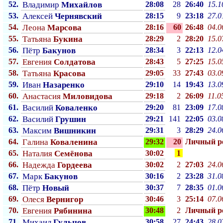
52.
Владимир
Михайлов
28:08
28
26:40
15.1
53.
Алексей
Чернявский
28:15
9
23:18
27.0
54.
Леона
Марсова
28:16
60
26:48
04.0
55.
Татьяна
Букина
28:29
2
28:20
15.0
56.
Пётр
Бакунов
28:34
3
22:13
12.0
57.
Евгения
Солдатова
28:43
5
27:25
15.0
58.
Татьяна
Красова
29:05
33
27:43
03.0
59.
Иван
Назаренко
29:10
14
19:43
13.0
60.
Анастасия
Миловидова
29:18
2
26:09
11.0
61.
Василий
Коваленко
29:20
81
23:09
17.0
62.
Василий
Грушин
29:21
141
22:05
03.0
63.
Максим
Вишникин
29:31
3
28:29
24.0
64.
Галина
Коваленина
29:32
20
Личный p
65.
Наталия
Семёнова
30:02
1
66.
Надежда
Гордеева
30:02
2
27:03
24.0
67.
Марк
Бакунов
30:16
2
23:28
31.0
68.
Пётр
Новый
30:37
7
28:35
01.0
69.
Олеся
Вернигор
30:46
3
25:14
07.0
70.
Евгения
Рябинина
30:48
2
Личный p
71.
Михаил
Гульцов
30:58
27
24:43
28.0