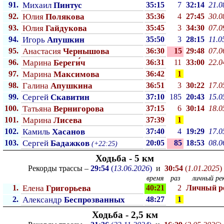
91.
Михаил
Пинтус
35:15
7
32:14
21.0
92.
Юлия
Полякова
35:36
4
27:45
30.0
93.
Юлия
Гайдукова
35:45
3
34:30
07.0
94.
Игорь
Апушкин
35:50
3
28:15
11.0
95.
Анастасия
Чернышова
36:30
15
29:48
07.0
96.
Марина
Береги́ч
36:31
11
33:00
22.0
97.
Марина
Максимова
36:42
1
98.
Галина
Апушкина
36:51
3
30:22
17.0
99.
Сергей
Скавитин
37:10
185
20:43
15.0
100.
Татьяна
Вернигорова
37:15
6
30:14
18.0
101.
Марина
Лисева
37:39
1
102.
Камиль
Хасанов
37:40
4
19:29
17.0
103.
Сергей
Бадажков
20:05
85
18:53
08.0
(+22:25)
Ходьба - 5 км
Рекорды трассы –
29:54
(
13.06.2026
)
и
30:54
(
1.01.2025
)
время
раз
личный рек
1.
Елена
Григорьева
40:21
2
Личный p
2.
Александр
Беспрозванных
48:27
1
Ходьба - 2,5 км