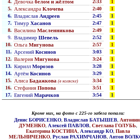
4.
Девочка
белом и жёлтом
2:33
1
5.
Александра
Клочева
2:40
1
6.
Владислав
Андреев
2:45
1
7.
Тимур
Хасанов
2:47
1
8.
Василина
Масленникова
2:49
1
9.
Владимир
Шевель
2:52
1
10.
Ольга
Мигунова
2:57
1
11.
Арсений
Косинов
3:03
1
12.
Валерия
Мигунова
3:24
1
13.
Кирилл
Морозов
3:28
1
14.
Артём
Косинов
3:29
1
15.
Алиса
Бадажкова
3:34
1
(в коляске)
16.
Стефания
Попова
3:51
1
17.
Евгений
Марачков
3:54
1
Кроме них, на фото с 225-го забега попали:
Денис БОРИСЕНКО
,
Владислав БАТЫШЕВ
,
Антонин
ДУМЕНКО
,
Алексей ПАВЛОВ
,
Светлана ГОЛУБЬ
,
Екатерина КОСТИНА
,
Александр КО
,
Павла
МЕЛЬНИЧЕНКО
,
Руслан РАХИМЧАНОВ
,
Антон ВОЛК