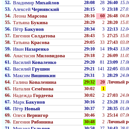
52.
Владимир
Михайлов
28:08
28
26:40
15.1
53.
Алексей
Чернявский
28:15
9
23:18
27.0
54.
Леона
Марсова
28:16
60
26:48
04.0
55.
Татьяна
Букина
28:29
2
28:20
15.0
56.
Пётр
Бакунов
28:34
3
22:13
12.0
57.
Евгения
Солдатова
28:43
5
27:25
15.0
58.
Татьяна
Красова
29:05
33
27:43
03.0
59.
Иван
Назаренко
29:10
14
19:43
13.0
60.
Анастасия
Миловидова
29:18
2
26:09
11.0
61.
Василий
Коваленко
29:20
81
23:09
17.0
62.
Василий
Грушин
29:21
141
22:05
03.0
63.
Максим
Вишникин
29:31
3
28:29
24.0
64.
Галина
Коваленина
29:32
20
Личный p
65.
Наталия
Семёнова
30:02
1
66.
Надежда
Гордеева
30:02
2
27:03
24.0
67.
Марк
Бакунов
30:16
2
23:28
31.0
68.
Пётр
Новый
30:37
7
28:35
01.0
69.
Олеся
Вернигор
30:46
3
25:14
07.0
70.
Евгения
Рябинина
30:48
2
Личный p
71.
Михаил
Гульцов
30:58
27
24:43
28.0