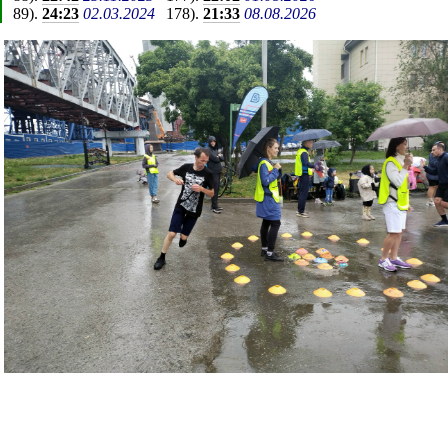
89
).
24:23
02.03.2024
178
).
21:33
08.08.2026