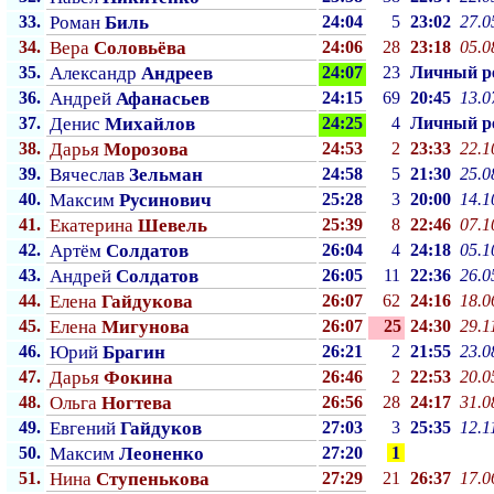
33.
Роман
Биль
24:04
5
23:02
27.0
34.
Вера
Соловьёва
24:06
28
23:18
05.0
35.
Александр
Андреев
24:07
23
Личный p
36.
Андрей
Афанасьев
24:15
69
20:45
13.0
37.
Денис
Михайлов
24:25
4
Личный p
38.
Дарья
Морозова
24:53
2
23:33
22.1
39.
Вячеслав
Зельман
24:58
5
21:30
25.0
40.
Максим
Русинович
25:28
3
20:00
14.1
41.
Екатерина
Шевель
25:39
8
22:46
07.1
42.
Артём
Солдатов
26:04
4
24:18
05.1
43.
Андрей
Солдатов
26:05
11
22:36
26.0
44.
Елена
Гайдукова
26:07
62
24:16
18.0
45.
Елена
Мигунова
26:07
25
24:30
29.1
46.
Юрий
Брагин
26:21
2
21:55
23.0
47.
Дарья
Фокина
26:46
2
22:53
20.0
48.
Ольга
Ногтева
26:56
28
24:17
31.0
49.
Евгений
Гайдуков
27:03
3
25:35
12.1
50.
Максим
Леоненко
27:20
1
51.
Нина
Ступенькова
27:29
21
26:37
17.0