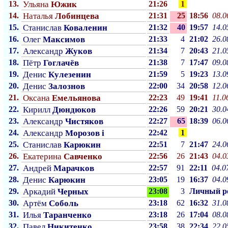
13.
Ульяна
Южик
21:26
1
14.
Наталья
Лобинцева
21:31
25
18:56
08.0
15.
Станислав
Коваленин
21:32
40
19:57
14.0
16.
Олег
Максимов
21:33
4
21:02
26.0
17.
Александр
Жуков
21:34
7
20:43
21.0
18.
Пётр
Гоглачёв
21:38
7
17:47
09.0
19.
Денис
Кулезенин
21:59
5
19:23
13.0
20.
Денис
Залознов
22:00
34
20:58
12.0
21.
Оксана
Емельянова
22:23
49
19:41
11.0
22.
Кирилл
Дюндюков
22:26
59
20:21
30.0
23.
Александр
Чистяков
22:27
65
18:39
06.0
24.
Александр
Морозов i
22:42
1
25.
Станислав
Карюкин
22:51
7
21:47
24.0
26.
Екатерина
Савченко
22:56
26
21:43
04.0
27.
Андрей
Марачков
22:57
91
22:11
04.0
28.
Денис
Карюкин
23:05
19
16:37
04.0
29.
Аркадий
Черных
23:08
3
Личный p
30.
Артём
Соболь
23:18
62
16:32
31.0
31.
Илья
Таранченко
23:18
26
17:04
08.0
32.
Павел
Никитенко
23:58
38
22:34
22.0