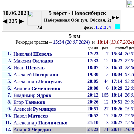
10.06.2023
5 вёрст - Новосибирск
▶▶
Набережная Оби (ул. Обская, 2)
◀
225
▶
фото
:
1
,
2
,
3
,
4
54
5 км
Рекорды трассы –
15:34
(
20.07.2024
)
и
18:14
(
13.07.2024
)
время
раз
личный рек
1.
Николай
Шевель
17:23
7
15:34
20.0
2.
Максим
Окладов
17:33
12
16:27
27.0
3.
Иван
Шевель
18:07
13
16:53
28.0
4.
Алексей
Погорелов
19:30
3
18:04
07.1
5.
Александр
Ленчуков
20:05
44
17:14
03.0
6.
Андрей
Семенченко
20:08
6
19:29
22.0
7.
Владимир
Ядрóв
20:12
165
18:14
26.0
8.
Егор
Таньков
20:26
12
19:51
29.0
9.
Алексей
Румянцев
20:51
27
18:26
15.0
10.
Павел
Матвеев
20:52
17
20:22
17.0
11.
Александр
Павличенко
21:10
3
20:27
12.0
12.
Андрей
Чередин
21:23
71
20:11
24.0