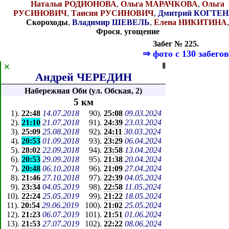
Наталья РОДИОНОВА
,
Ольга МАРАЧКОВА
,
Ольга
РУСИНОВИЧ
,
Таисия РУСИНОВИЧ
,
Дмитрий КОГТЕ
Скороходы
,
Владимир ШЕВЕЛЬ
,
Елена НИКИТИНА
Фрося
,
угощение
Забег № 225.
⇒
фото с 130 забегов
×
⦀
Андрей ЧЕРЕДИН
Набережная Оби (ул. Обская, 2)
5 км
1
).
22:48
14.07.2018
90
).
25:08
09.03.2024
2
).
21:10
21.07.2018
91
).
24:39
23.03.2024
3
).
25:09
25.08.2018
92
).
24:11
30.03.2024
4
).
20:53
01.09.2018
93
).
23:29
06.04.2024
5
).
28:02
22.09.2018
94
).
23:58
13.04.2024
6
).
20:53
29.09.2018
95
).
21:38
20.04.2024
7
).
20:48
06.10.2018
96
).
21:09
27.04.2024
8
).
21:46
27.10.2018
97
).
22:39
04.05.2024
9
).
23:34
04.05.2019
98
).
22:58
11.05.2024
10
).
22:24
25.05.2019
99
).
21:22
18.05.2024
11
).
20:54
29.06.2019
100
).
21:02
25.05.2024
12
).
21:23
06.07.2019
101
).
21:51
01.06.2024
13
).
21:53
27.07.2019
102
).
22:22
08.06.2024