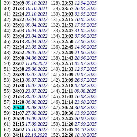
39
).
23:09
09.10.2021
128
).
23:53
12.04.2025
40
).
21:33
16.10.2021
129
).
23:57
26.04.2025
41
).
22:24
23.10.2021
130
).
23:03
03.05.2025
42
).
26:22
02.04.2022
131
).
22:15
10.05.2025
43
).
25:01
09.04.2022
132
).
21:53
17.05.2025
44
).
25:03
16.04.2022
133
).
22:47
31.05.2025
45
).
23:04
23.04.2022
134
).
23:02
07.06.2025
46
).
23:13
30.04.2022
135
).
22:50
12.06.2025
47
).
22:34
21.05.2022
136
).
22:45
14.06.2025
48
).
23:52
28.05.2022
137
).
22:49
21.06.2025
49
).
25:00
04.06.2022
138
).
21:43
28.06.2025
50
).
23:07
11.06.2022
139
).
22:51
05.07.2025
51
).
23:38
25.06.2022
140
).
21:33
12.07.2025
52
).
23:39
02.07.2022
141
).
21:09
19.07.2025
53
).
24:13
09.07.2022
142
).
23:09
26.07.2025
54
).
21:38
16.07.2022
143
).
22:18
02.08.2025
55
).
24:03
23.07.2022
144
).
21:11
09.08.2025
56
).
21:53
30.07.2022
145
).
21:03
16.08.2025
57
).
21:20
06.08.2022
146
).
21:14
23.08.2025
58
).
20:40
20.08.2022
147
).
20:24
30.08.2025
59
).
21:07
27.08.2022
148
).
20:36
13.09.2025
60
).
20:59
03.09.2022
149
).
22:45
20.09.2025
61
).
21:15
17.09.2022
150
).
21:20
27.09.2025
62
).
24:02
15.10.2022
151
).
21:05
04.10.2025
63
).
24:11
22.10.2022
152
).
22:20
18.10.2025