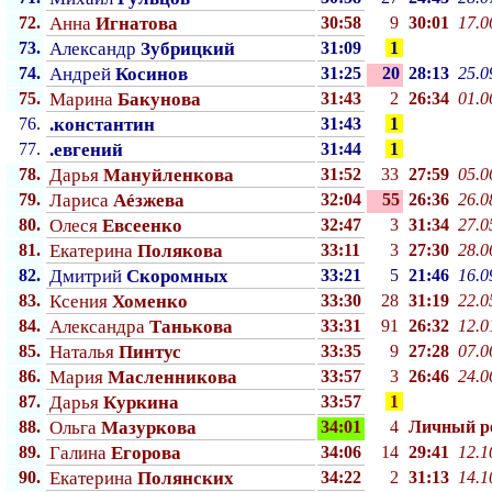
72.
Анна
Игнатова
30:58
9
30:01
17.0
73.
Александр
Зубрицкий
31:09
1
74.
Андрей
Косинов
31:25
20
28:13
25.0
75.
Марина
Бакунова
31:43
2
26:34
01.0
76.
.константин
31:43
1
77.
.евгений
31:44
1
78.
Дарья
Мануйленкова
31:52
33
27:59
05.0
79.
Лариса
Аéзжева
32:04
55
26:36
26.0
80.
Олеся
Евсеенко
32:47
3
31:34
27.0
81.
Екатерина
Полякова
33:11
3
27:30
28.0
82.
Дмитрий
Скоромных
33:21
5
21:46
16.0
83.
Ксения
Хоменко
33:30
28
31:19
22.0
84.
Александра
Танькова
33:31
91
26:32
12.0
85.
Наталья
Пинтус
33:35
9
27:28
07.0
86.
Мария
Масленникова
33:57
3
26:46
24.0
87.
Дарья
Куркина
33:57
1
88.
Ольга
Мазуркова
34:01
4
Личный p
89.
Галина
Егорова
34:06
14
29:41
12.1
90.
Екатерина
Полянских
34:22
2
31:13
14.1