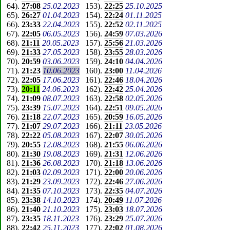
64
).
27:08
25.02.2023
153
).
22:25
25.10.2025
65
).
26:27
01.04.2023
154
).
22:24
01.11.2025
66
).
23:33
22.04.2023
155
).
22:52
02.11.2025
67
).
22:05
06.05.2023
156
).
24:59
07.03.2026
68
).
21:11
20.05.2023
157
).
25:56
21.03.2026
69
).
21:33
27.05.2023
158
).
23:55
28.03.2026
70
).
20:59
03.06.2023
159
).
24:10
04.04.2026
71
).
21:23
10.06.2023
160
).
23:00
11.04.2026
72
).
22:05
17.06.2023
161
).
22:46
18.04.2026
73
).
20:11
24.06.2023
162
).
22:42
25.04.2026
74
).
21:09
08.07.2023
163
).
22:58
02.05.2026
75
).
23:39
15.07.2023
164
).
22:51
09.05.2026
76
).
21:18
22.07.2023
165
).
20:59
16.05.2026
77
).
21:07
29.07.2023
166
).
21:11
23.05.2026
78
).
22:22
05.08.2023
167
).
22:07
30.05.2026
79
).
20:55
12.08.2023
168
).
21:55
06.06.2026
80
).
21:30
19.08.2023
169
).
21:31
12.06.2026
81
).
21:36
26.08.2023
170
).
21:18
13.06.2026
82
).
21:03
02.09.2023
171
).
22:00
20.06.2026
83
).
21:29
23.09.2023
172
).
22:46
27.06.2026
84
).
21:35
07.10.2023
173
).
22:35
04.07.2026
85
).
23:38
14.10.2023
174
).
20:49
11.07.2026
86
).
21:40
21.10.2023
175
).
23:03
18.07.2026
87
).
23:35
18.11.2023
176
).
23:29
25.07.2026
88
).
22:42
25.11.2023
177
).
22:02
01.08.2026