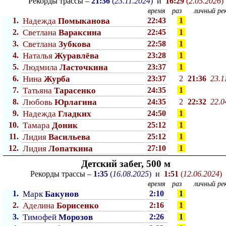
Рекорды трассы –
21:36
(
23.11.2024
)
и
16:29
(
2.05.2026
)
время
раз
личный рек
1.
Надежда
Помыканова
22:43
1
2.
Светлана
Вараксина
22:45
1
3.
Светлана
Зубкова
22:58
1
4.
Наталья
Журавлёва
23:28
1
5.
Людмила
Ласточкина
23:37
1
6.
Нина
Журба
23:37
2
21:36
23.1
7.
Татьяна
Тарасенко
24:35
1
8.
Любовь
Юрлагина
24:35
2
22:32
22.0
9.
Надежда
Гладких
24:50
1
10.
Тамара
Доник
25:12
1
11.
Лидия
Васильева
25:12
1
12.
Лидия
Лопаткина
27:10
1
Детский забег, 500 м
Рекорды трассы –
1:35
(
16.08.2025
)
и
1:51
(
12.06.2024
)
время
раз
личный рек
1.
Марк
Бакунов
2:10
1
2.
Аделина
Борисенко
2:16
1
3.
Тимофей
Морозов
2:26
1