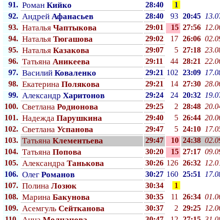
91.
Роман
Кийко
28:40
1
92.
Андрей
Афанасьев
28:40
93
20:45
13.0
93.
Наталья
Чаптыкова
29:01
15
27:56
12.0
94.
Наталья
Тюгашова
29:02
17
26:06
02.0
95.
Наталья
Казакова
29:07
5
27:18
23.0
96.
Татьяна
Аникеева
29:11
44
28:21
22.0
97.
Василий
Коваленко
29:21
102
23:09
17.0
98.
Екатерина
Полякова
29:21
14
27:30
28.0
99.
Александр
Харитонов
29:24
24
20:32
19.0
100.
Светлана
Родионова
29:25
2
28:48
20.0
101.
Надежда
Парушкина
29:40
5
26:44
20.0
102.
Светлана
Успанова
29:47
5
24:10
17.0
103.
Татьяна
Клементьева
29:47
10
24:38
02.0
104.
Татьяна
Попова
30:20
15
27:17
09.0
105.
Александра
Танькова
30:26
126
26:32
12.0
106.
Олег
Романов
30:27
160
25:51
17.0
107.
Полина
Лозюк
30:34
1
108.
Марина
Бакунова
30:35
11
26:34
01.0
109.
Асемгуль
Сейтканова
30:37
2
29:25
12.0
110.
Анна
Молчанова
30:47
12
27:15
31.0