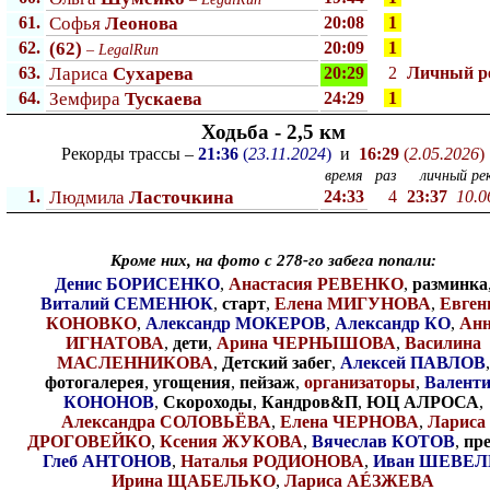
61.
Софья
Леонова
20:08
1
62.
(62)
20:09
1
–
LegalRun
63.
Лариса
Сухарева
20:29
2
Личный p
64.
Земфира
Тускаева
24:29
1
Ходьба - 2,5 км
Рекорды трассы –
21:36
(
23.11.2024
)
и
16:29
(
2.05.2026
)
время
раз
личный рек
1.
Людмила
Ласточкина
24:33
4
23:37
10.0
Кроме них, на фото с 278-го забега попали:
Денис БОРИСЕНКО
,
Анастасия РЕВЕНКО
,
разминка
Виталий СЕМЕНЮК
,
старт
,
Елена МИГУНОВА
,
Евген
КОНОВКО
,
Александр МОКЕРОВ
,
Александр КО
,
Ан
ИГНАТОВА
,
дети
,
Арина ЧЕРНЫШОВА
,
Василина
МАСЛЕННИКОВА
,
Детский забег
,
Алексей ПАВЛОВ
,
фотогалерея
,
угощения
,
пейзаж
,
организаторы
,
Валент
КОНОНОВ
,
Скороходы
,
Кандров&П
,
ЮЦ АЛРОСА
,
Александра СОЛОВЬЁВА
,
Елена ЧЕРНОВА
,
Лариса
ДРОГОВЕЙКО
,
Ксения ЖУКОВА
,
Вячеслав КОТОВ
,
пре
Глеб АНТОНОВ
,
Наталья РОДИОНОВА
,
Иван ШЕВЕЛ
Ирина ЩАБЕЛЬКО
,
Лариса АÉЗЖЕВА