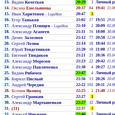
13.
Вадим
Кочетков
20:29
3
Личный p
14.
Оксана
Емельянова
20:37
84
19:41
11.0
15.
Иван
Харитонов
20:47
1
–
LegalRun
16.
Егор
Таньков
21:02
17
19:51
29.0
17.
Александр
Плющев
21:10
2
20:09
02.0
–
LegalRun
18.
Александр
Агапеев
21:11
16
18:00
30.0
19.
Денис
Залознов
21:12
77
20:58
12.0
20.
Сергей
Лозюк
21:14
18
18:44
01.0
21.
Юрий
Тендетников
21:20
18
21:08
17.0
22.
Евгений
Тиндиков
21:21
21
20:36
05.0
23.
Александр
Морозов
21:23
22
20:42
11.0
24.
Александр
Павличенко
21:38
4
20:27
12.0
25.
Вадим
Рябичев
21:47
4
Личный p
26.
Кирилл
Писный
21:56
13
20:26
10.0
27.
Андрей
Чередин
22:22
102
20:11
24.0
28.
Ксения
Яковец
22:25
2
21:48
13.0
29.
Сергей
Гранкин
22:27
1
30.
Александр
Мартыненков
22:27
32
Личный p
31.
(31)
22:37
1
32.
Алексей
Никитин
22:46
2
Личный p