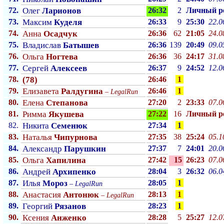
72.
Олег
Ларионов
26:32
2
Личный p
73.
Максим
Куделя
26:33
9
25:30
22.0
74.
Анна
Осадчук
26:36
62
21:05
24.0
75.
Владислав
Батышев
26:36
139
20:49
09.0
76.
Ольга
Ногтева
26:36
36
24:17
31.0
77.
Сергей
Алексеев
26:37
9
24:52
12.0
78.
(78)
26:46
1
79.
Елизавета
Ралдугина
26:46
1
–
LegalRun
80.
Елена
Степанова
27:20
2
23:33
07.0
81.
Римма
Якушева
27:22
16
Личный p
82.
Никита
Семенюк
27:34
1
83.
Наталья
Чипурнова
27:35
38
25:24
05.1
84.
Александр
Парушкин
27:37
7
24:01
20.0
85.
Ольга
Хапилина
27:42
15
26:23
07.0
86.
Андрей
Архипенко
28:04
3
26:32
06.0
87.
Илья
Мороз
28:05
1
–
LegalRun
88.
Анастасия
Антонюк
28:13
1
–
LegalRun
89.
Георгий
Рязанов
28:23
1
90.
Ксения
Анженко
28:28
5
25:27
12.0