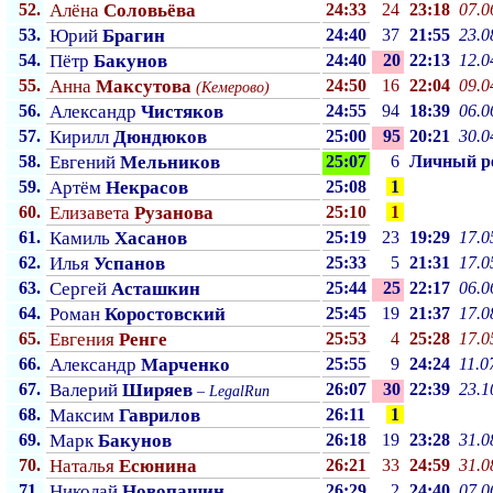
52.
Алёна
Соловьёва
24:33
24
23:18
07.0
53.
Юрий
Брагин
24:40
37
21:55
23.0
54.
Пётр
Бакунов
24:40
20
22:13
12.0
55.
Анна
Максутова
24:50
16
22:04
09.0
(Кемерово)
56.
Александр
Чистяков
24:55
94
18:39
06.0
57.
Кирилл
Дюндюков
25:00
95
20:21
30.0
58.
Евгений
Мельников
25:07
6
Личный p
59.
Артём
Некрасов
25:08
1
60.
Елизавета
Рузанова
25:10
1
61.
Камиль
Хасанов
25:19
23
19:29
17.0
62.
Илья
Успанов
25:33
5
21:31
17.0
63.
Сергей
Асташкин
25:44
25
22:17
06.0
64.
Роман
Коростовский
25:45
19
21:37
17.0
65.
Евгения
Ренге
25:53
4
25:28
17.0
66.
Александр
Марченко
25:55
9
24:24
11.0
67.
Валерий
Ширяев
26:07
30
22:39
23.1
–
LegalRun
68.
Максим
Гаврилов
26:11
1
69.
Марк
Бакунов
26:18
19
23:28
31.0
70.
Наталья
Есюнина
26:21
33
24:59
31.0
71.
Николай
Новопашин
26:29
2
24:40
07.0