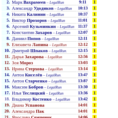
2.
Марк
Вахрамеев
9:11
1
–
LegalRun
3.
Александр
Удодиков
10:13
1
–
LegalRun
4.
Никита
Калинин
10:37
1
–
LegalRun
5.
Виктор
Прохоров
11:01
1
–
LegalRun
6.
Арсений
Кузьминкин
11:37
1
–
LegalRun
7.
Константин
Захаров
12:07
1
–
LegalRun
8.
Даниил
Попов
12:11
1
–
LegalRun
9.
Елизавета
Лапина
12:12
1
–
LegalRun
10.
Дмитрий
Шпаков
12:15
1
–
LegalRun
.
11.
Дарья
Захарова
12:56
1
–
LegalRun
12.
Зоя
Мороз
13:03
1
13.
Ирина
Стерхова
13:14
1
–
LegalRun
14.
Антон
Киселёв
13:4?
1
–
LegalRun
.
15.
Антон
Старченко
13:8?
1
–
LegalRun
.
16.
Максим
Бобров
13:30
1
–
LegalRun
17.
Илья
Теслицкий
13:36
1
–
LegalRun
18.
Владимир
Костенко
13:42
1
–
LegalRun
19.
Диана
Успанова
14:01
1
20.
Александра
Пак
14:01
1
21.
Ярослава
Семченок
14:06
1