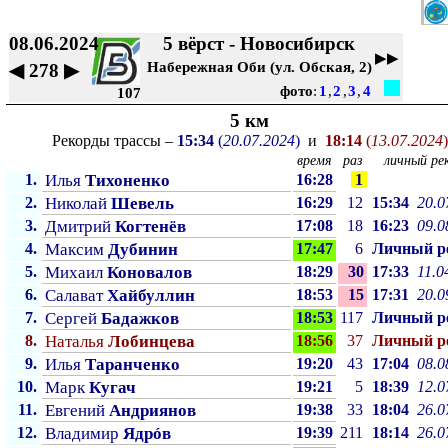
08.06.2024
5 вёрст - Новосибирск
▶▶
Набережная Оби (ул. Обская, 2)
◀
278
▶
фото
:
1
,
2
,
3
,
4
107
5 км
Рекорды трассы –
15:34
(
20.07.2024
)
и
18:14
(
13.07.2024
)
время
раз
личный рек
1.
Илья
Тихоненко
16:28
1
2.
Николай
Шевель
16:29
12
15:34
20.0
3.
Дмитрий
Когтенёв
17:08
18
16:23
09.0
4.
Максим
Дубинин
17:47
6
Личный p
5.
Михаил
Коновалов
18:29
30
17:33
11.0
6.
Салават
Хайбуллин
18:53
15
17:31
20.0
7.
Сергей
Бадажков
18:53
117
Личный p
8.
Наталья
Лобинцева
18:56
37
Личный p
9.
Илья
Таранченко
19:20
43
17:04
08.0
10.
Марк
Кугач
19:21
5
18:39
12.0
11.
Евгений
Андриянов
19:38
33
18:04
26.0
12.
Владимир
Ядрóв
19:39
211
18:14
26.0