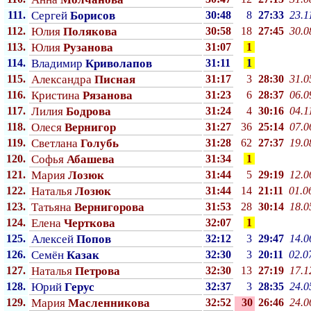
111.
Сергей
Борисов
30:48
8
27:33
23.1
112.
Юлия
Полякова
30:58
18
27:45
30.0
113.
Юлия
Рузанова
31:07
1
114.
Владимир
Криволапов
31:11
1
115.
Александра
Писная
31:17
3
28:30
31.0
116.
Кристина
Рязанова
31:23
6
28:37
06.0
117.
Лилия
Бодрова
31:24
4
30:16
04.1
118.
Олеся
Вернигор
31:27
36
25:14
07.0
119.
Светлана
Голубь
31:28
62
27:37
19.0
120.
Софья
Абашева
31:34
1
121.
Мария
Лозюк
31:44
5
29:19
12.0
122.
Наталья
Лозюк
31:44
14
21:11
01.0
123.
Татьяна
Вернигорова
31:53
28
30:14
18.0
124.
Елена
Черткова
32:07
1
125.
Алексей
Попов
32:12
3
29:47
14.0
126.
Семён
Казак
32:30
3
20:11
02.0
127.
Наталья
Петрова
32:30
13
27:19
17.1
128.
Юрий
Герус
32:37
3
28:35
24.0
129.
Мария
Масленникова
32:52
30
26:46
24.0