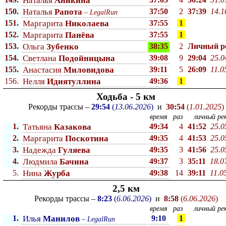
Наталья
Аникина
150.
Наталья
Рапота
37:50
2
37:39
14.1
–
LegalRun
151.
Маргарита
Николаева
37:55
1
152.
Маргарита
Панёва
37:55
1
153.
Ольга
Зубенко
38:35
2
Личный p
154.
Светлана
Подойницына
39:08
9
29:04
25.0
155.
Анастасия
Миловидова
39:11
5
26:09
11.0
156.
Нелля
Идиятуллина
49:36
1
Ходьба - 5 км
Рекорды трассы –
29:54
(
13.06.2026
)
и
30:54
(
1.01.2025
)
время
раз
личный рек
1.
Татьяна
Казакова
49:34
4
41:52
25.0
2.
Маргарита
Поскотина
49:35
4
41:53
25.0
3.
Надежда
Гуляева
49:35
3
41:56
25.0
4.
Людмила
Бачина
49:37
3
35:11
18.0
5.
Нина
Журба
49:38
14
39:11
11.0
2,5 км
Рекорды трассы –
8:23
(
6.06.2026
)
и
8:58
(
6.06.2026
)
время
раз
личный рек
1.
Илья
Манилов
9:10
1
–
LegalRun