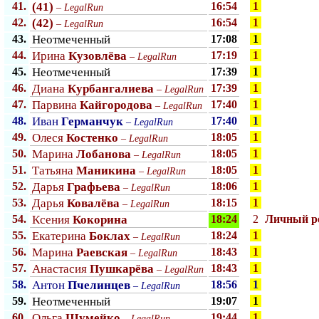
41.
(41)
16:54
1
–
LegalRun
42.
(42)
16:54
1
–
LegalRun
43.
Неотмеченный
17:08
1
44.
Ирина
Кузовлёва
17:19
1
–
LegalRun
45.
Неотмеченный
17:39
1
46.
Диана
Курбангалиева
17:39
1
–
LegalRun
47.
Парвина
Кайгородова
17:40
1
–
LegalRun
48.
Иван
Германчук
17:40
1
–
LegalRun
49.
Олеся
Костенко
18:05
1
–
LegalRun
50.
Марина
Лобанова
18:05
1
–
LegalRun
51.
Татьяна
Маникина
18:05
1
–
LegalRun
52.
Дарья
Графьева
18:06
1
–
LegalRun
53.
Дарья
Ковалёва
18:15
1
–
LegalRun
54.
Ксения
Кокорина
18:24
2
Личный p
55.
Екатерина
Боклах
18:24
1
–
LegalRun
56.
Марина
Раевская
18:43
1
–
LegalRun
57.
Анастасия
Пушкарёва
18:43
1
–
LegalRun
58.
Антон
Пчелинцев
18:56
1
–
LegalRun
59.
Неотмеченный
19:07
1
60.
Ольга
Шумейко
19:44
1
–
LegalRun