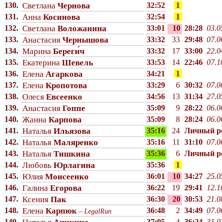
130.
Светлана
Чернова
32:52
1
131.
Анна
Косинова
32:54
1
132.
Светлана
Воложанина
33:01
10
28:28
03.0
133.
Анастасия
Чернышова
33:32
33
29:48
07.0
134.
Марина
Береги́ч
33:32
17
33:00
22.0
135.
Екатерина
Шевель
33:53
14
22:46
07.1
136.
Елена
Агаркова
34:21
1
137.
Елена
Кропотова
33:29
6
30:32
07.0
138.
Олеся
Евсеенко
34:56
13
31:34
27.0
139.
Анастасия
Гоппе
35:09
9
28:22
06.0
140.
Жанна
Карпова
35:09
8
28:24
06.0
141.
Наталья
Ильязова
35:16
24
Личный p
142.
Наталья
Маляренко
35:16
11
31:10
07.0
143.
Наталья
Тишкина
35:36
6
Личный p
144.
Любовь
Юрлагина
35:36
1
145.
Юлия
Моисеенко
36:01
10
34:27
25.0
146.
Галина
Егорова
36:22
19
29:41
12.1
147.
Ксения
Пак
36:30
20
30:53
21.0
148.
Елена
Карпюк
36:48
2
34:49
07.0
–
LegalRun
149.
37:05
4
36:24
31.0