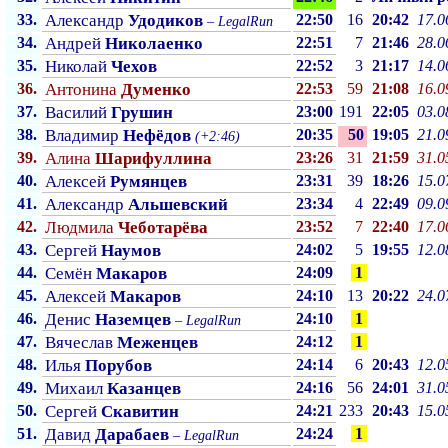
33.
Александр
Удодиков
22:50
16
20:42
17.0
–
LegalRun
34.
Андрей
Николаенко
22:51
7
21:46
28.0
35.
Николай
Чехов
22:52
3
21:17
14.0
36.
Антонина
Думенко
22:53
59
21:08
16.0
37.
Василий
Грушин
23:00
191
22:05
03.0
38.
Владимир
Нефёдов
20:35
50
19:05
21.0
(+2:46)
39.
Алина
Шарифуллина
23:26
31
21:59
31.0
40.
Алексей
Румянцев
23:31
39
18:26
15.0
41.
Александр
Альшевский
23:34
4
22:49
09.0
42.
Людмила
Чеботарёва
23:52
7
22:40
17.0
43.
Сергей
Наумов
24:02
5
19:55
12.0
44.
Семён
Макаров
24:09
1
45.
Алексей
Макаров
24:10
13
20:22
24.0
46.
Денис
Наземцев
24:10
1
–
LegalRun
47.
Вячеслав
Меженцев
24:12
1
48.
Илья
Порубов
24:14
6
20:43
12.0
49.
Михаил
Казанцев
24:16
56
24:01
31.0
50.
Сергей
Скавитин
24:21
233
20:43
15.0
51.
Давид
Дарабаев
24:24
1
–
LegalRun