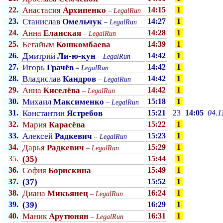
22.
Анастасия
Архипенко
14:15
1
–
LegalRun
23.
Станислав
Омельчук
14:27
1
–
LegalRun
24.
Анна
Еланская
14:28
1
–
LegalRun
25.
Бегайым
Кошкомбаева
14:39
1
26.
Дмитрий
Ли-ю-кун
14:42
1
–
LegalRun
27.
Игорь
Грачёв
14:42
1
–
LegalRun
28.
Владислав
Кандров
14:42
1
–
LegalRun
29.
Анна
Киселёва
14:42
1
–
LegalRun
30.
Михаил
Максименко
15:18
1
–
LegalRun
31.
Константин
Ястребов
15:21
23
14:05
04.1
32.
Мария
Карасёва
15:22
1
33.
Алексей
Радкевич
15:23
1
–
LegalRun
34.
Дарья
Радкевич
15:29
1
–
LegalRun
35.
(35)
15:44
1
36.
София
Борискина
15:49
1
37.
(37)
15:52
1
38.
Диана
Микьянец
16:24
1
–
LegalRun
39.
(39)
16:29
1
40.
Маник
Арутюнян
16:31
1
–
LegalRun