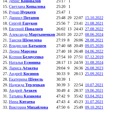
14.
Денис
Коновалов
25:17
1
15.
Светлана
Копылова
25:20
1
16.
Рунар
Нуркеев
25:47
1
17.
Даниил
Потапов
25:48
29
22:07
15.10.2022
18.
Сергей
Ешуков
25:56
7
23:41
21.08.2021
19.
Евгений
Поваляев
26:02
13
24:43
27.08.2022
20.
Александр
Мартыненков
26:03
20
22:27
08.06.2024
21.
Таисия
Щемелева
27:19
8
26:06
28.08.2021
22.
Владислав
Батышев
27:40
68
20:49
09.05.2026
23.
Леона
Марсова
27:40
18
26:48
04.06.2022
24.
Ксения
Белоусенко
27:54
10
27:51
07.12.2019
25.
Наталья
Есюнина
28:17
13
24:59
31.08.2024
26.
Лариса
Аéзжева
29:04
9
26:36
26.08.2023
27.
Андрей
Косинов
30:33
9
28:13
25.09.2021
28.
Екатерина
Шевель
30:39
1
29.
Надежда
Терлецкая
30:39
3
22:54
10.07.2021
30.
Андрей
Аезжев
30:49
4
28:37
19.06.2021
31.
Татьяна
Казакова
47:42
9
35:42
03.04.2021
32.
Нина
Китаева
47:43
4
45:23
31.07.2021
33.
Виктория
Михайлова
47:50
6
25:49
09.10.2021