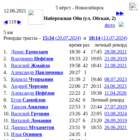
5 вёрст - Новосибирск
12.06.2021
▶▶
Набережная Оби (ул. Обская, 2)
◀
119
▶
фото
5 км
Рекорды трассы –
15:34
(
20.07.2024
)
и
18:14
(
13.07.2024
)
время
раз
личный рекорд
1.
Денис
Ермолаев
18:30
4
17:45
28.08.2021
2.
Владимир
Нефёдов
19:33
22
19:05
21.09.2019
3.
Василий
Жмайло
19:58
42
18:41
21.08.2021
4.
Александр
Павличенко
20:27
1
5.
Кирилл
Чупрынин
21:39
2
19:46
08.07.2023
6.
Андрей
Чередин
22:06
27
20:11
24.06.2023
7.
Александр
Нефёдов
22:22
2
19:38
11.04.2026
8.
Егор
Самойлов
22:42
6
Личный pекорд
9.
Таисия
Анженко
22:53
3
22:44
27.07.2019
10.
Василий
Грушин
23:26
45
22:05
03.08.2024
11.
Виталий
Доманин
23:27
6
23:20
28.09.2019
12.
Даниил
Мухаметов
23:51
9
18:55
26.06.2021
13.
Илья
Осинцев
24:35
1