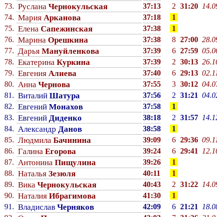
73.
Руслана
Чернокульская
37:13
2
31:20
14.0
74.
Мария
Арканова
37:18
1
75.
Елена
Сапежинская
37:38
1
76.
Марина
Орешкина
37:38
8
27:00
28.0
77.
Дарья
Мануйленкова
37:39
6
27:59
05.0
78.
Екатерина
Куркина
37:39
2
30:13
26.1
79.
Евгения
Алиева
37:40
6
29:13
02.1
80.
Анна
Чернова
37:55
3
30:12
04.0
81.
Виталий
Шатура
37:56
2
31:21
04.0
82.
Евгений
Монахов
37:58
1
83.
Евгений
Диденко
38:18
2
31:57
14.1
84.
Александр
Данов
38:58
1
85.
Людмила
Бачинина
39:09
6
29:36
09.1
86.
Галина
Егорова
39:24
6
29:41
12.1
87.
Антонина
Пищулина
39:26
1
88.
Наталья
Зезюля
40:11
1
89.
Вика
Чернокульская
40:43
2
31:22
14.0
90.
Наталия
Ибрагимова
41:30
1
91.
Владислав
Черняков
42:09
6
21:21
18.0