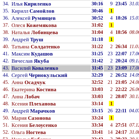
34.
Илья
Кириленко
30:16
9
23:45
31.0
35.
Кирилл
Самойлов
30:46
1
36.
Алексей
Румянцев
30:52
4
18:26
15.0
37.
Олеся
Кожемякова
31:02
1
38.
Наталья
Лобинцева
31:04
4
18:56
08.0
39.
Андрей
Труш
31:18
1
40.
Татьяна
Солдатенко
31:22
2
26:34
11.0
41.
Максим
Кудашов
31:25
23
22:07
17.0
42.
Вячеслав
Якуба
31:42
2
20:24
09.1
43.
Василий
Коваленко
31:45
23
23:09
17.0
44.
Сергей
Чернокульский
32:29
2
26:52
14.0
45.
Анна
Осадчук
32:52
21
21:05
24.0
46.
Екатерина
Костина
33:03
2
22:22
26.0
47.
Анна
Лобач
33:03
2
28:07
30.1
48.
Ксения
Плеханова
33:14
1
49.
Андрей
Марачков
33:15
26
22:11
04.0
50.
Мария
Сазонова
33:24
1
51.
Ксения
Белоусенко
33:34
4
27:51
07.1
52.
Ольга
Ногтева
33:41
14
24:17
31.0