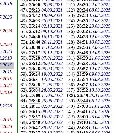
3.2018
46
).
25:00
28.08.2021
121
).
28:30
22.02.2025
47
).
26:23
04.09.2021
122
).
29:24
08.03.2025
48
).
24:42
18.09.2021
123
).
29:53
15.03.2025
7.2023
49
).
24:03
25.09.2021
124
).
26:35
22.03.2025
50
).
25:24
02.10.2021
125
).
26:32
29.03.2025
6.2024
51
).
25:12
09.10.2021
126
).
26:02
05.04.2025
52
).
24:30
16.10.2021
127
).
24:28
12.04.2025
53
).
26:40
20.11.2021
128
).
24:51
10.05.2025
1.2020
54
).
28:30
11.12.2021
129
).
29:56
07.06.2025
6.2023
55
).
27:17
25.12.2021
130
).
26:46
14.06.2025
1.2019
56
).
27:28
07.01.2022
131
).
24:29
21.06.2025
57
).
28:12
26.02.2022
132
).
26:23
28.06.2025
8.2019
58
).
28:26
05.03.2022
133
).
23:57
12.07.2025
9.2019
59
).
29:24
19.03.2022
134
).
23:59
09.08.2025
8.2019
60
).
26:31
14.05.2022
135
).
25:54
16.08.2025
61
).
25:28
21.05.2022
136
).
26:27
13.09.2025
6.2021
62
).
26:04
28.05.2022
137
).
28:52
18.10.2025
1.2019
63
).
27:00
11.06.2022
138
).
26:49
29.11.2025
64
).
26:36
25.06.2022
139
).
28:44
06.12.2025
7.2026
65
).
29:11
02.07.2022
140
).
27:08
31.01.2026
66
).
26:15
09.07.2022
141
).
26:41
07.02.2026
67
).
25:57
16.07.2022
142
).
28:00
25.04.2026
2.2019
68
).
24:40
23.07.2022
143
).
29:10
02.05.2026
8.2024
69
).
26:47
30.07.2022
144
).
23:58
09.05.2026
70
).
25:27
22.10.2022
145
).
25:18
06.06.2026