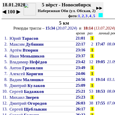
18.01.2020
5 вёрст - Новосибирск
▶▶
Набережная Оби (ул. Обская, 2)
◀
100
▶
фото
:
1
,
2
,
3
,
4
,
5
5 км
Рекорды трассы –
15:34
(
20.07.2024
)
и
18:14
(
13.07.2024
)
время
раз
личный рек
1.
Юрий
Тарасов
21:01
1
2.
Максим
Дубинин
22:17
2
17:47
08.0
3.
Артём
Втюрин
23:16
1
4.
Иван
Меньшиков
23:37
1
5.
Владимир
Нефёдов
23:42
12
19:05
21.0
6.
Антон
Громилин
23:49
1
7.
Алексей
Корягин
24:06
1
8.
Вадим
Малюшко
24:56
8
19:14
03.1
9.
Дмитрий
Кулаков
25:09
1
10.
Сергей
Бадажков
25:21
53
18:53
08.0
11.
Михаил
Зверев
25:23
1
12.
Дмитрий
Огородов
26:03
38
17:55
07.0
13.
Сергей
Щеблыкин
26:17
1
14.
26:32
1