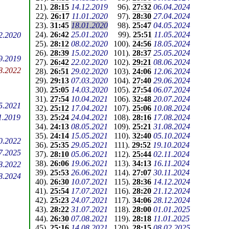
21
).
28:15
14.12.2019
96
).
27:32
06.04.2024
22
).
26:17
11.01.2020
97
).
28:30
27.04.2024
23
).
31:45
18.01.2020
98
).
25:47
04.05.2024
24
).
26:42
25.01.2020
99
).
25:51
11.05.2024
2.2020
25
).
28:12
08.02.2020
100
).
24:56
18.05.2024
26
).
28:39
15.02.2020
101
).
28:37
25.05.2024
9.2019
27
).
26:42
22.02.2020
102
).
29:21
08.06.2024
8.2022
28
).
26:51
29.02.2020
103
).
24:06
12.06.2024
29
).
29:13
07.03.2020
104
).
27:40
29.06.2024
30
).
25:05
14.03.2020
105
).
27:54
06.07.2024
31
).
27:54
10.04.2021
106
).
32:48
20.07.2024
5.2021
32
).
25:12
17.04.2021
107
).
25:06
10.08.2024
1.2019
33
).
25:24
24.04.2021
108
).
28:16
17.08.2024
34
).
24:13
08.05.2021
109
).
25:21
31.08.2024
35
).
24:14
15.05.2021
110
).
32:40
05.10.2024
0.2022
36
).
25:35
29.05.2021
111
).
29:52
19.10.2024
7.2025
37
).
28:10
05.06.2021
112
).
25:44
02.11.2024
38
).
26:06
19.06.2021
113
).
34:13
16.11.2024
8.2022
39
).
25:53
26.06.2021
114
).
27:07
30.11.2024
8.2024
40
).
26:30
10.07.2021
115
).
28:36
14.12.2024
41
).
25:54
17.07.2021
116
).
28:20
21.12.2024
42
).
25:23
24.07.2021
117
).
34:06
28.12.2024
43
).
28:22
31.07.2021
118
).
28:00
01.01.2025
44
).
26:30
07.08.2021
119
).
28:18
11.01.2025
45
).
25:16
14.08.2021
120
).
28:15
08.02.2025