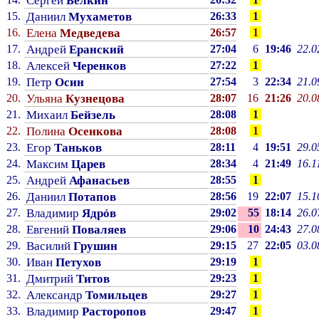
Сергей
Белкин
15.
Даниил
Мухаметов
26:33
1
16.
Елена
Медведева
26:57
1
17.
Андрей
Еранский
27:04
6
19:46
22.0
18.
Алексей
Черенков
27:22
1
19.
Петр
Осин
27:54
3
22:34
21.0
20.
Ульяна
Кузнецова
28:07
16
21:26
20.0
21.
Михаил
Бейзель
28:08
1
22.
Полина
Осенкова
28:08
1
23.
Егор
Таньков
28:11
4
19:51
29.0
24.
Максим
Царев
28:34
4
21:49
16.1
25.
Андрей
Афанасьев
28:55
1
26.
Даниил
Потапов
28:56
19
22:07
15.1
27.
Владимир
Ядрóв
29:02
55
18:14
26.0
28.
Евгений
Поваляев
29:06
10
24:43
27.0
29.
Василий
Грушин
29:15
27
22:05
03.0
30.
Иван
Петухов
29:19
1
31.
Дмитрий
Титов
29:23
1
32.
Александр
Томильцев
29:27
1
33.
Владимир
Расторопов
29:47
1