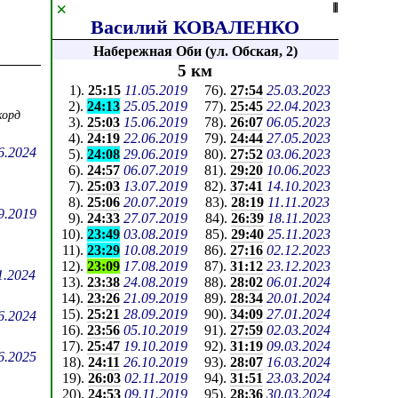
×
⦀
Василий КОВАЛЕНКО
Набережная Оби (ул. Обская, 2)
5 км
1
).
25:15
11.05.2019
76
).
27:54
25.03.2023
2
).
24:13
25.05.2019
77
).
25:45
22.04.2023
орд
3
).
25:03
15.06.2019
78
).
26:07
06.05.2023
4
).
24:19
22.06.2019
79
).
24:44
27.05.2023
6.2024
5
).
24:08
29.06.2019
80
).
27:52
03.06.2023
6
).
24:57
06.07.2019
81
).
29:20
10.06.2023
7
).
25:03
13.07.2019
82
).
37:41
14.10.2023
8
).
25:06
20.07.2019
83
).
28:19
11.11.2023
9.2019
9
).
24:33
27.07.2019
84
).
26:39
18.11.2023
10
).
23:49
03.08.2019
85
).
29:40
25.11.2023
11
).
23:29
10.08.2019
86
).
27:16
02.12.2023
12
).
23:09
17.08.2019
87
).
31:12
23.12.2023
1.2024
13
).
23:38
24.08.2019
88
).
28:02
06.01.2024
14
).
23:26
21.09.2019
89
).
28:34
20.01.2024
15
).
25:21
28.09.2019
90
).
34:09
27.01.2024
6.2024
16
).
23:56
05.10.2019
91
).
27:59
02.03.2024
17
).
25:47
19.10.2019
92
).
31:19
09.03.2024
6.2025
18
).
24:11
26.10.2019
93
).
28:07
16.03.2024
19
).
26:03
02.11.2019
94
).
31:51
23.03.2024
20
).
24:53
09.11.2019
95
).
28:36
30.03.2024