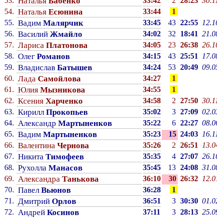
53.
Наталья
Бабенко
33:42
2
28:23
30.1
54.
Наталья
Есюнина
33:44
1
55.
Вадим
Малярчик
33:45
43
22:55
12.1
56.
Василий
Жмайло
34:02
32
18:41
21.0
57.
Лариса
Платонова
34:05
23
26:38
26.1
58.
Олег
Романов
34:15
43
25:51
17.0
59.
Владислав
Батышев
34:24
53
20:49
09.0
60.
Лада
Самойлова
34:27
1
61.
Юлия
Мызникова
34:55
1
62.
Ксения
Харченко
34:58
2
27:50
30.1
63.
Кирилл
Прокопьев
35:02
3
27:09
02.0
64.
Александр
Мартыненков
35:22
6
22:27
08.0
65.
Вадим
Мартыненков
35:23
15
24:03
16.1
66.
Валентина
Чернова
35:26
2
26:51
13.0
67.
Никита
Тимофеев
35:35
4
27:07
26.1
68.
Рухолла
Манасов
35:45
13
24:08
31.0
69.
Александра
Танькова
36:10
30
26:32
12.0
70.
Павел
Вьюнов
36:28
1
71.
Дмитрий
Орлов
36:51
3
30:30
01.0
72.
Андрей
Косинов
37:11
3
28:13
25.0