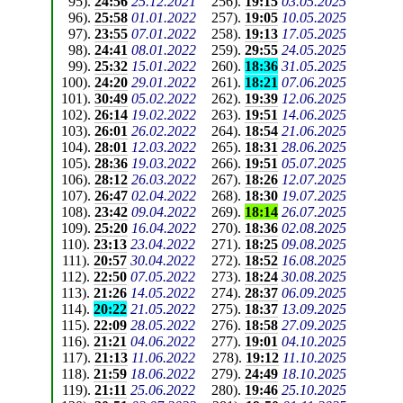
95
).
24:56
25.12.2021
256
).
19:15
03.05.2025
96
).
25:58
01.01.2022
257
).
19:05
10.05.2025
97
).
23:55
07.01.2022
258
).
19:13
17.05.2025
98
).
24:41
08.01.2022
259
).
29:55
24.05.2025
99
).
25:32
15.01.2022
260
).
18:36
31.05.2025
100
).
24:20
29.01.2022
261
).
18:21
07.06.2025
101
).
30:49
05.02.2022
262
).
19:39
12.06.2025
102
).
26:14
19.02.2022
263
).
19:51
14.06.2025
103
).
26:01
26.02.2022
264
).
18:54
21.06.2025
104
).
28:01
12.03.2022
265
).
18:31
28.06.2025
105
).
28:36
19.03.2022
266
).
19:51
05.07.2025
106
).
28:12
26.03.2022
267
).
18:26
12.07.2025
107
).
26:47
02.04.2022
268
).
18:30
19.07.2025
108
).
23:42
09.04.2022
269
).
18:14
26.07.2025
109
).
25:20
16.04.2022
270
).
18:36
02.08.2025
110
).
23:13
23.04.2022
271
).
18:25
09.08.2025
111
).
20:57
30.04.2022
272
).
18:52
16.08.2025
112
).
22:50
07.05.2022
273
).
18:24
30.08.2025
113
).
21:26
14.05.2022
274
).
28:37
06.09.2025
114
).
20:22
21.05.2022
275
).
18:37
13.09.2025
115
).
22:09
28.05.2022
276
).
18:58
27.09.2025
116
).
21:21
04.06.2022
277
).
19:01
04.10.2025
117
).
21:13
11.06.2022
278
).
19:12
11.10.2025
118
).
21:59
18.06.2022
279
).
24:49
18.10.2025
119
).
21:11
25.06.2022
280
).
19:46
25.10.2025