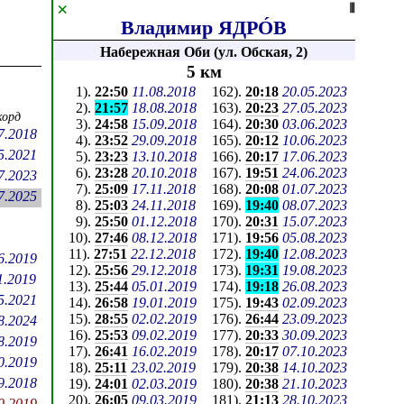
×
⦀
Владимир ЯДРÓВ
Набережная Оби (ул. Обская, 2)
5 км
1
).
22:50
11.08.2018
162
).
20:18
20.05.2023
2
).
21:57
18.08.2018
163
).
20:23
27.05.2023
орд
3
).
24:58
15.09.2018
164
).
20:30
03.06.2023
7.2018
4
).
23:52
29.09.2018
165
).
20:12
10.06.2023
5.2021
5
).
23:23
13.10.2018
166
).
20:17
17.06.2023
6
).
23:28
20.10.2018
167
).
19:51
24.06.2023
7.2023
7
).
25:09
17.11.2018
168
).
20:08
01.07.2023
7.2025
8
).
25:03
24.11.2018
169
).
19:40
08.07.2023
9
).
25:50
01.12.2018
170
).
20:31
15.07.2023
10
).
27:46
08.12.2018
171
).
19:56
05.08.2023
11
).
27:51
22.12.2018
172
).
19:40
12.08.2023
6.2019
12
).
25:56
29.12.2018
173
).
19:31
19.08.2023
1.2019
13
).
25:44
05.01.2019
174
).
19:18
26.08.2023
5.2021
14
).
26:58
19.01.2019
175
).
19:43
02.09.2023
15
).
28:55
02.02.2019
176
).
26:44
23.09.2023
8.2024
16
).
25:53
09.02.2019
177
).
20:33
30.09.2023
8.2019
17
).
26:41
16.02.2019
178
).
20:17
07.10.2023
0.2019
18
).
25:11
23.02.2019
179
).
20:38
14.10.2023
9.2018
19
).
24:01
02.03.2019
180
).
20:38
21.10.2023
20
).
26:05
09.03.2019
181
).
21:13
28.10.2023
0.2019