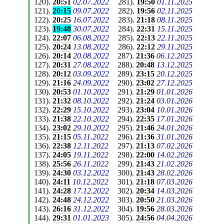
120
).
20:51
02.07.2022
281
).
19:50
01.11.2025
121
).
20:15
09.07.2022
282
).
19:56
02.11.2025
122
).
20:25
16.07.2022
283
).
21:18
08.11.2025
123
).
19:48
30.07.2022
284
).
22:31
15.11.2025
124
).
22:07
06.08.2022
285
).
22:13
22.11.2025
125
).
20:24
13.08.2022
286
).
22:12
29.11.2025
126
).
20:14
20.08.2022
287
).
21:36
06.12.2025
127
).
20:31
27.08.2022
288
).
20:48
13.12.2025
128
).
20:12
03.09.2022
289
).
23:15
20.12.2025
129
).
21:16
24.09.2022
290
).
23:02
27.12.2025
130
).
20:53
01.10.2022
291
).
21:29
01.01.2026
131
).
21:32
08.10.2022
292
).
21:24
03.01.2026
132
).
22:29
15.10.2022
293
).
23:04
10.01.2026
133
).
21:38
22.10.2022
294
).
22:35
17.01.2026
134
).
23:02
29.10.2022
295
).
21:46
24.01.2026
135
).
21:15
05.11.2022
296
).
21:36
31.01.2026
136
).
22:38
12.11.2022
297
).
21:13
07.02.2026
137
).
24:05
19.11.2022
298
).
22:00
14.02.2026
138
).
25:56
26.11.2022
299
).
21:43
21.02.2026
139
).
24:30
03.12.2022
300
).
21:43
28.02.2026
140
).
24:11
10.12.2022
301
).
21:18
07.03.2026
141
).
24:28
17.12.2022
302
).
20:34
14.03.2026
142
).
24:48
24.12.2022
303
).
20:50
21.03.2026
143
).
26:16
31.12.2022
304
).
19:56
28.03.2026
144
).
29:31
01.01.2023
305
).
24:56
04.04.2026