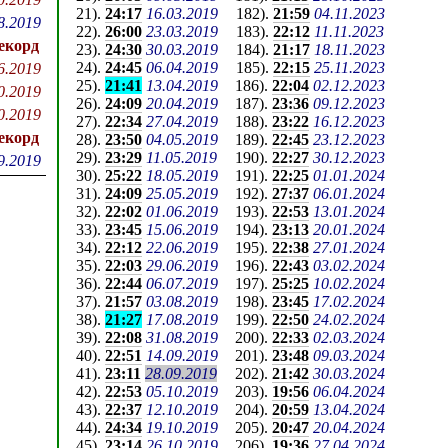
21
).
24:17
16.03.2019
182
).
21:59
04.11.2023
8.2019
22
).
26:00
23.03.2019
183
).
22:12
11.11.2023
екорд
23
).
24:30
30.03.2019
184
).
21:17
18.11.2023
24
).
24:45
06.04.2019
185
).
22:15
25.11.2023
6.2019
25
).
21:41
13.04.2019
186
).
22:04
02.12.2023
0.2019
26
).
24:09
20.04.2019
187
).
23:36
09.12.2023
0.2019
27
).
22:34
27.04.2019
188
).
23:22
16.12.2023
екорд
28
).
23:50
04.05.2019
189
).
22:45
23.12.2023
29
).
23:29
11.05.2019
190
).
22:27
30.12.2023
9.2019
30
).
25:22
18.05.2019
191
).
22:25
01.01.2024
31
).
24:09
25.05.2019
192
).
27:37
06.01.2024
32
).
22:02
01.06.2019
193
).
22:53
13.01.2024
33
).
23:45
15.06.2019
194
).
23:13
20.01.2024
34
).
22:12
22.06.2019
195
).
22:38
27.01.2024
35
).
22:03
29.06.2019
196
).
22:43
03.02.2024
36
).
22:44
06.07.2019
197
).
25:25
10.02.2024
37
).
21:57
03.08.2019
198
).
23:45
17.02.2024
38
).
21:27
17.08.2019
199
).
22:50
24.02.2024
39
).
22:08
31.08.2019
200
).
22:33
02.03.2024
40
).
22:51
14.09.2019
201
).
23:48
09.03.2024
41
).
23:11
28.09.2019
202
).
21:42
30.03.2024
42
).
22:53
05.10.2019
203
).
19:56
06.04.2024
43
).
22:37
12.10.2019
204
).
20:59
13.04.2024
44
).
24:34
19.10.2019
205
).
20:47
20.04.2024
45
).
23:14
26.10.2019
206
).
19:36
27.04.2024