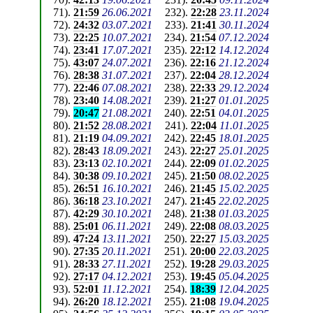
71
).
21:59
26.06.2021
232
).
22:28
23.11.2024
72
).
24:32
03.07.2021
233
).
21:41
30.11.2024
73
).
22:25
10.07.2021
234
).
21:54
07.12.2024
74
).
23:41
17.07.2021
235
).
22:12
14.12.2024
75
).
43:07
24.07.2021
236
).
22:16
21.12.2024
76
).
28:38
31.07.2021
237
).
22:04
28.12.2024
77
).
22:46
07.08.2021
238
).
22:33
29.12.2024
78
).
23:40
14.08.2021
239
).
21:27
01.01.2025
79
).
20:47
21.08.2021
240
).
22:51
04.01.2025
80
).
21:52
28.08.2021
241
).
22:04
11.01.2025
81
).
21:19
04.09.2021
242
).
22:45
18.01.2025
82
).
28:43
18.09.2021
243
).
22:27
25.01.2025
83
).
23:13
02.10.2021
244
).
22:09
01.02.2025
84
).
30:38
09.10.2021
245
).
21:50
08.02.2025
85
).
26:51
16.10.2021
246
).
21:45
15.02.2025
86
).
36:18
23.10.2021
247
).
21:45
22.02.2025
87
).
42:29
30.10.2021
248
).
21:38
01.03.2025
88
).
25:01
06.11.2021
249
).
22:08
08.03.2025
89
).
47:24
13.11.2021
250
).
22:27
15.03.2025
90
).
27:35
20.11.2021
251
).
20:00
22.03.2025
91
).
28:33
27.11.2021
252
).
19:28
29.03.2025
92
).
27:17
04.12.2021
253
).
19:45
05.04.2025
93
).
52:01
11.12.2021
254
).
18:39
12.04.2025
94
).
26:20
18.12.2021
255
).
21:08
19.04.2025