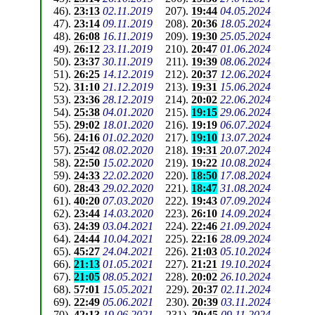
46
).
23:13
02.11.2019
207
).
19:44
04.05.2024
47
).
23:14
09.11.2019
208
).
20:36
18.05.2024
48
).
26:08
16.11.2019
209
).
19:30
25.05.2024
49
).
26:12
23.11.2019
210
).
20:47
01.06.2024
50
).
23:37
30.11.2019
211
).
19:39
08.06.2024
51
).
26:25
14.12.2019
212
).
20:37
12.06.2024
52
).
31:10
21.12.2019
213
).
19:31
15.06.2024
53
).
23:36
28.12.2019
214
).
20:02
22.06.2024
54
).
25:38
04.01.2020
215
).
19:15
29.06.2024
55
).
29:02
18.01.2020
216
).
19:19
06.07.2024
56
).
24:16
01.02.2020
217
).
19:10
13.07.2024
57
).
25:42
08.02.2020
218
).
19:31
20.07.2024
58
).
22:50
15.02.2020
219
).
19:22
10.08.2024
59
).
24:33
22.02.2020
220
).
18:50
17.08.2024
60
).
28:43
29.02.2020
221
).
18:47
31.08.2024
61
).
40:20
07.03.2020
222
).
19:43
07.09.2024
62
).
23:44
14.03.2020
223
).
26:10
14.09.2024
63
).
24:39
03.04.2021
224
).
22:46
21.09.2024
64
).
24:44
10.04.2021
225
).
22:16
28.09.2024
65
).
45:27
24.04.2021
226
).
21:03
05.10.2024
66
).
21:13
01.05.2021
227
).
21:21
19.10.2024
67
).
21:05
08.05.2021
228
).
20:02
26.10.2024
68
).
57:01
15.05.2021
229
).
20:37
02.11.2024
69
).
22:49
05.06.2021
230
).
20:39
03.11.2024
70
).
42:13
19.06.2021
231
).
20:45
09.11.2024