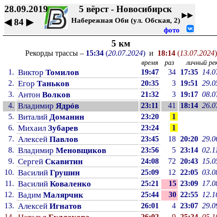
28.09.2019
5 вёрст - Новосибирск
▶▶
Набережная Оби (ул. Обская, 2)
◀
84
▶
фото
5 км
Рекорды трассы –
15:34
(
20.07.2024
)
и
18:14
(
13.07.2024
)
время
раз
личный рек
1.
Виктор
Томилов
19:47
34
17:35
14.0
2.
Егор
Таньков
20:35
3
19:51
29.0
3.
Антон
Волков
21:32
3
19:17
08.0
4.
Владимир
Ядрóв
23:11
41
18:14
26.0
5.
Виталий
Доманин
23:20
1
6.
Михаил
Зубарев
23:24
1
7.
Алексей
Павлов
23:45
18
20:20
29.0
8.
Владимир
Меновщиков
23:56
5
23:14
02.1
9.
Сергей
Скавитин
24:08
72
20:43
15.0
10.
Василий
Грушин
25:09
12
22:05
03.0
11.
Василий
Коваленко
25:21
15
23:09
17.0
12.
Вадим
Малярчик
25:44
30
22:55
12.1
13.
Алексей
Игнатов
26:01
4
23:07
29.0
14.
26:02
9
25:24
05.1