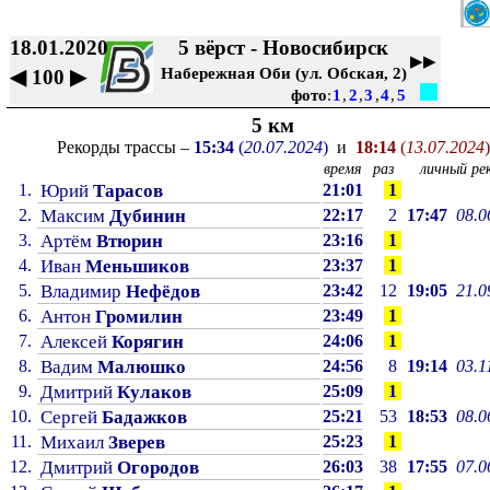
18.01.2020
5 вёрст - Новосибирск
▶▶
Набережная Оби (ул. Обская, 2)
◀
100
▶
фото
:
1
,
2
,
3
,
4
,
5
5 км
Рекорды трассы –
15:34
(
20.07.2024
)
и
18:14
(
13.07.2024
)
время
раз
личный рек
1.
Юрий
Тарасов
21:01
1
2.
Максим
Дубинин
22:17
2
17:47
08.0
3.
Артём
Втюрин
23:16
1
4.
Иван
Меньшиков
23:37
1
5.
Владимир
Нефёдов
23:42
12
19:05
21.0
6.
Антон
Громилин
23:49
1
7.
Алексей
Корягин
24:06
1
8.
Вадим
Малюшко
24:56
8
19:14
03.1
9.
Дмитрий
Кулаков
25:09
1
10.
Сергей
Бадажков
25:21
53
18:53
08.0
11.
Михаил
Зверев
25:23
1
12.
Дмитрий
Огородов
26:03
38
17:55
07.0