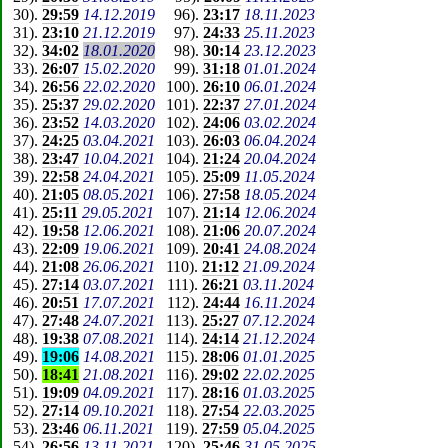
30
).
29:59
14.12.2019
96
).
23:17
18.11.2023
31
).
23:10
21.12.2019
97
).
24:33
25.11.2023
32
).
34:02
18.01.2020
98
).
30:14
23.12.2023
33
).
26:07
15.02.2020
99
).
31:18
01.01.2024
34
).
26:56
22.02.2020
100
).
26:10
06.01.2024
35
).
25:37
29.02.2020
101
).
22:37
27.01.2024
36
).
23:52
14.03.2020
102
).
24:06
03.02.2024
37
).
24:25
03.04.2021
103
).
26:03
06.04.2024
38
).
23:47
10.04.2021
104
).
21:24
20.04.2024
39
).
22:58
24.04.2021
105
).
25:09
11.05.2024
40
).
21:05
08.05.2021
106
).
27:58
18.05.2024
41
).
25:11
29.05.2021
107
).
21:14
12.06.2024
42
).
19:58
12.06.2021
108
).
21:06
20.07.2024
43
).
22:09
19.06.2021
109
).
20:41
24.08.2024
44
).
21:08
26.06.2021
110
).
21:12
21.09.2024
45
).
27:14
03.07.2021
111
).
26:21
03.11.2024
46
).
20:51
17.07.2021
112
).
24:44
16.11.2024
47
).
27:48
24.07.2021
113
).
25:27
07.12.2024
48
).
19:38
07.08.2021
114
).
24:14
21.12.2024
49
).
19:06
14.08.2021
115
).
28:06
01.01.2025
50
).
18:41
21.08.2021
116
).
29:02
22.02.2025
51
).
19:09
04.09.2021
117
).
28:16
01.03.2025
52
).
27:14
09.10.2021
118
).
27:54
22.03.2025
53
).
23:46
06.11.2021
119
).
27:59
05.04.2025
54
).
26:56
13.11.2021
120
).
25:46
31.05.2025