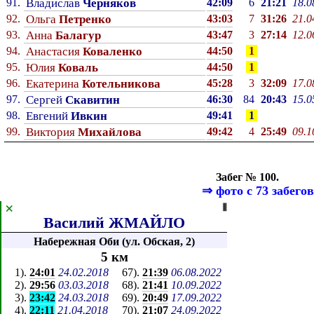
91.
Владислав
Черняков
42:09
6
21:21
18.0
92.
Ольга
Петренко
43:03
7
31:26
21.0
93.
Анна
Балагур
43:47
3
27:14
12.0
94.
Анастасия
Коваленко
44:50
1
95.
Юлия
Коваль
44:50
1
96.
Екатерина
Котельникова
45:28
3
32:09
17.0
97.
Сергей
Скавитин
46:30
84
20:43
15.0
98.
Евгений
Ивкин
49:41
1
99.
Виктория
Михайлова
49:42
4
25:49
09.1
Забег № 100.
⇒
фото с 73 забегов
×
⦀
Василий ЖМАЙЛО
Набережная Оби (ул. Обская, 2)
5 км
1
).
24:01
24.02.2018
67
).
21:39
06.08.2022
2
).
29:56
03.03.2018
68
).
21:41
10.09.2022
3
).
23:42
24.03.2018
69
).
20:49
17.09.2022
4
).
22:11
21.04.2018
70
).
21:07
24.09.2022