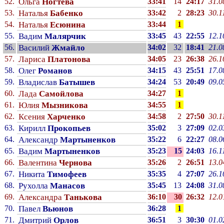
52.
Ольга
Ногтева
33:41
14
24:17
31.0
53.
Наталья
Бабенко
33:42
2
28:23
30.1
54.
Наталья
Есюнина
33:44
1
55.
Вадим
Малярчик
33:45
43
22:55
12.1
56.
Василий
Жмайло
34:02
32
18:41
21.0
57.
Лариса
Платонова
34:05
23
26:38
26.1
58.
Олег
Романов
34:15
43
25:51
17.0
59.
Владислав
Батышев
34:24
53
20:49
09.0
60.
Лада
Самойлова
34:27
1
61.
Юлия
Мызникова
34:55
1
62.
Ксения
Харченко
34:58
2
27:50
30.1
63.
Кирилл
Прокопьев
35:02
3
27:09
02.0
64.
Александр
Мартыненков
35:22
6
22:27
08.0
65.
Вадим
Мартыненков
35:23
15
24:03
16.1
66.
Валентина
Чернова
35:26
2
26:51
13.0
67.
Никита
Тимофеев
35:35
4
27:07
26.1
68.
Рухолла
Манасов
35:45
13
24:08
31.0
69.
Александра
Танькова
36:10
30
26:32
12.0
70.
Павел
Вьюнов
36:28
1
71.
Дмитрий
Орлов
36:51
3
30:30
01.0