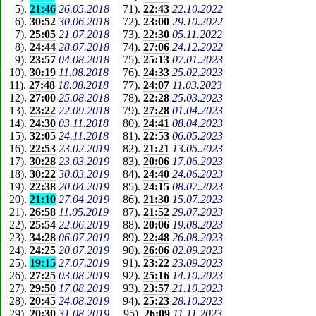
5
).
21:46
26.05.2018
71
).
22:43
22.10.2022
6
).
30:52
30.06.2018
72
).
23:00
29.10.2022
7
).
25:05
21.07.2018
73
).
22:30
05.11.2022
8
).
24:44
28.07.2018
74
).
27:06
24.12.2022
9
).
23:57
04.08.2018
75
).
25:13
07.01.2023
10
).
30:19
11.08.2018
76
).
24:33
25.02.2023
11
).
27:48
18.08.2018
77
).
24:07
11.03.2023
12
).
27:00
25.08.2018
78
).
22:28
25.03.2023
13
).
23:22
22.09.2018
79
).
27:28
01.04.2023
14
).
24:30
03.11.2018
80
).
24:41
08.04.2023
15
).
32:05
24.11.2018
81
).
22:53
06.05.2023
16
).
22:53
23.02.2019
82
).
21:21
13.05.2023
17
).
30:28
23.03.2019
83
).
20:06
17.06.2023
18
).
30:22
30.03.2019
84
).
24:40
24.06.2023
19
).
22:38
20.04.2019
85
).
24:15
08.07.2023
20
).
21:10
27.04.2019
86
).
21:30
15.07.2023
21
).
26:58
11.05.2019
87
).
21:52
29.07.2023
22
).
25:54
22.06.2019
88
).
20:06
19.08.2023
23
).
34:28
06.07.2019
89
).
22:48
26.08.2023
24
).
24:25
20.07.2019
90
).
26:06
02.09.2023
25
).
19:15
27.07.2019
91
).
23:22
23.09.2023
26
).
27:25
03.08.2019
92
).
25:16
14.10.2023
27
).
29:50
17.08.2019
93
).
23:57
21.10.2023
28
).
20:45
24.08.2019
94
).
25:23
28.10.2023
29
).
20:30
31.08.2019
95
).
26:09
11.11.2023