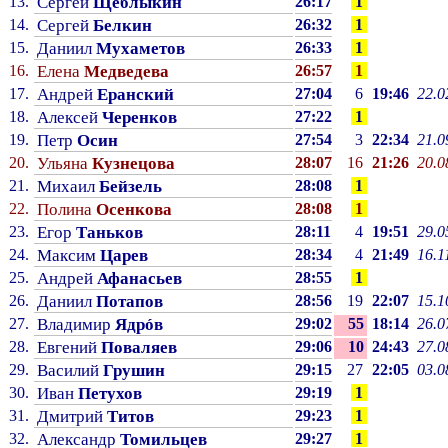
13.
Сергей
Щеблыкин
26:17
1
14.
Сергей
Белкин
26:32
1
15.
Даниил
Мухаметов
26:33
1
16.
Елена
Медведева
26:57
1
17.
Андрей
Еранский
27:04
6
19:46
22.0
18.
Алексей
Черенков
27:22
1
19.
Петр
Осин
27:54
3
22:34
21.0
20.
Ульяна
Кузнецова
28:07
16
21:26
20.0
21.
Михаил
Бейзель
28:08
1
22.
Полина
Осенкова
28:08
1
23.
Егор
Таньков
28:11
4
19:51
29.0
24.
Максим
Царев
28:34
4
21:49
16.1
25.
Андрей
Афанасьев
28:55
1
26.
Даниил
Потапов
28:56
19
22:07
15.1
27.
Владимир
Ядрóв
29:02
55
18:14
26.0
28.
Евгений
Поваляев
29:06
10
24:43
27.0
29.
Василий
Грушин
29:15
27
22:05
03.0
30.
Иван
Петухов
29:19
1
31.
Дмитрий
Титов
29:23
1
32.
Александр
Томильцев
29:27
1