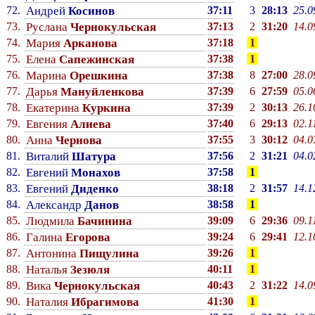
72.
Андрей
Косинов
37:11
3
28:13
25.0
73.
Руслана
Чернокульская
37:13
2
31:20
14.0
74.
Мария
Арканова
37:18
1
75.
Елена
Сапежинская
37:38
1
76.
Марина
Орешкина
37:38
8
27:00
28.0
77.
Дарья
Мануйленкова
37:39
6
27:59
05.0
78.
Екатерина
Куркина
37:39
2
30:13
26.1
79.
Евгения
Алиева
37:40
6
29:13
02.1
80.
Анна
Чернова
37:55
3
30:12
04.0
81.
Виталий
Шатура
37:56
2
31:21
04.0
82.
Евгений
Монахов
37:58
1
83.
Евгений
Диденко
38:18
2
31:57
14.1
84.
Александр
Данов
38:58
1
85.
Людмила
Бачинина
39:09
6
29:36
09.1
86.
Галина
Егорова
39:24
6
29:41
12.1
87.
Антонина
Пищулина
39:26
1
88.
Наталья
Зезюля
40:11
1
89.
Вика
Чернокульская
40:43
2
31:22
14.0
90.
Наталия
Ибрагимова
41:30
1