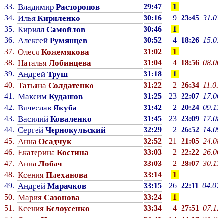
33.
Владимир
Расторопов
29:47
1
34.
Илья
Кириленко
30:16
9
23:45
31.0
35.
Кирилл
Самойлов
30:46
1
36.
Алексей
Румянцев
30:52
4
18:26
15.0
37.
Олеся
Кожемякова
31:02
1
38.
Наталья
Лобинцева
31:04
4
18:56
08.0
39.
Андрей
Труш
31:18
1
40.
Татьяна
Солдатенко
31:22
2
26:34
11.0
41.
Максим
Кудашов
31:25
23
22:07
17.0
42.
Вячеслав
Якуба
31:42
2
20:24
09.1
43.
Василий
Коваленко
31:45
23
23:09
17.0
44.
Сергей
Чернокульский
32:29
2
26:52
14.0
45.
Анна
Осадчук
32:52
21
21:05
24.0
46.
Екатерина
Костина
33:03
2
22:22
26.0
47.
Анна
Лобач
33:03
2
28:07
30.1
48.
Ксения
Плеханова
33:14
1
49.
Андрей
Марачков
33:15
26
22:11
04.0
50.
Мария
Сазонова
33:24
1
51.
Ксения
Белоусенко
33:34
4
27:51
07.1